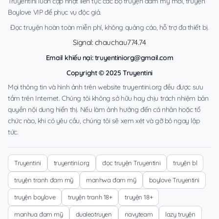
Truyentini luôn cập nhật liên tục các bộ truyện đam mỹ mới, truyện
Boylove VIP để phục vụ độc giả.
Đọc truyện hoàn toàn miễn phí, không quảng cáo, hỗ trợ đa thiết bị.
Signal: chauchau774.74
Email khiếu nại:
truyentiniorg@gmail.com
Copyright © 2025 Truyentini
Mọi thông tin và hình ảnh trên website truyentini.org đều được sưu
tầm trên Internet. Chúng tôi không sở hữu hay chịu trách nhiệm bản
quyền nội dung hiển thị. Nếu làm ảnh hưởng đến cá nhân hoặc tổ
chức nào, khi có yêu cầu, chúng tôi sẽ xem xét và gỡ bỏ ngay lập
tức.
Truyentini
truyentini.org
đọc truyện Truyentini
truyện bl
truyện tranh đam mỹ
manhwa đam mỹ
boylove Truyentini
truyện boylove
truyện tranh 18+
truyện 18+
manhua đam mỹ
dualeotruyen
navyteam
lazy truyện