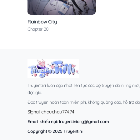
Rainbow City
Chapter 20
Truyentini luôn cập nhật liên tục các bộ truyện đam mỹ mới
độc giả.
Đọc truyện hoàn toàn miễn phí, không quảng cáo, hỗ trợ đa t
Signal: chauchau774.74
Email khiếu nại:
truyentiniorg@gmail.com
Copyright © 2025 Truyentini