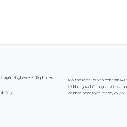
, truyện Boylove VIP để phục vụ
Mọi thông tin và hình ảnh trên web
tôi không sở hữu hay chịu trách n
hiết bị.
cá nhân hoặc tổ chức nào, khi có y