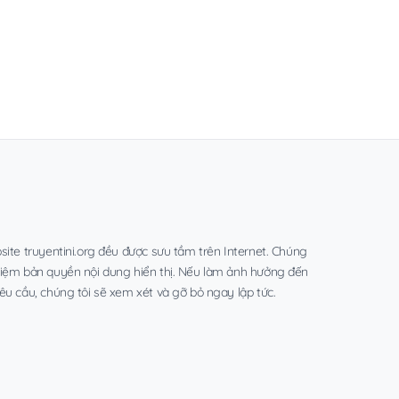
site truyentini.org đều được sưu tầm trên Internet. Chúng
hiệm bản quyền nội dung hiển thị. Nếu làm ảnh hưởng đến
êu cầu, chúng tôi sẽ xem xét và gỡ bỏ ngay lập tức.