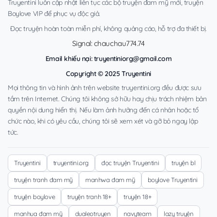
Truyentini luôn cập nhật liên tục các bộ truyện đam mỹ mới, truyện
Boylove VIP để phục vụ độc giả.
Đọc truyện hoàn toàn miễn phí, không quảng cáo, hỗ trợ đa thiết bị.
Signal: chauchau774.74
Email khiếu nại:
truyentiniorg@gmail.com
Copyright © 2025 Truyentini
Mọi thông tin và hình ảnh trên website truyentini.org đều được sưu
tầm trên Internet. Chúng tôi không sở hữu hay chịu trách nhiệm bản
quyền nội dung hiển thị. Nếu làm ảnh hưởng đến cá nhân hoặc tổ
chức nào, khi có yêu cầu, chúng tôi sẽ xem xét và gỡ bỏ ngay lập
tức.
Truyentini
truyentini.org
đọc truyện Truyentini
truyện bl
truyện tranh đam mỹ
manhwa đam mỹ
boylove Truyentini
truyện boylove
truyện tranh 18+
truyện 18+
manhua đam mỹ
dualeotruyen
navyteam
lazy truyện