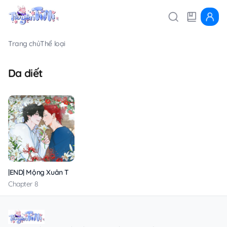
Trang chủ
Thể loại
Da diết
|END| Mộng Xuân Thì
Chapter 8