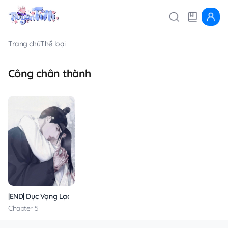
Trang chủ
Thể loại
Công chân thành
|END| Dục Vọng Lạc Lối
Chapter 5