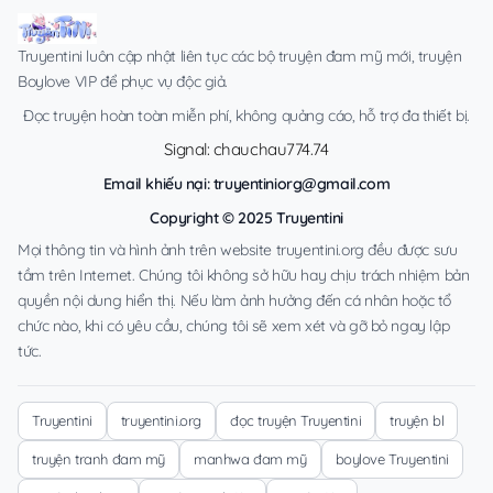
Truyentini luôn cập nhật liên tục các bộ truyện đam mỹ mới, truyện
Boylove VIP để phục vụ độc giả.
Đọc truyện hoàn toàn miễn phí, không quảng cáo, hỗ trợ đa thiết bị.
Signal: chauchau774.74
Email khiếu nại:
truyentiniorg@gmail.com
Copyright © 2025 Truyentini
Mọi thông tin và hình ảnh trên website truyentini.org đều được sưu
tầm trên Internet. Chúng tôi không sở hữu hay chịu trách nhiệm bản
quyền nội dung hiển thị. Nếu làm ảnh hưởng đến cá nhân hoặc tổ
chức nào, khi có yêu cầu, chúng tôi sẽ xem xét và gỡ bỏ ngay lập
tức.
Truyentini
truyentini.org
đọc truyện Truyentini
truyện bl
truyện tranh đam mỹ
manhwa đam mỹ
boylove Truyentini