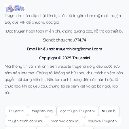
Truyentini luôn cập nhật liên tục các bộ truyện đam mỹ mới, truyện
Boylove VIP để phục vụ độc giả.
Đọc truyện hoàn toàn miễn phí, không quảng cáo, hỗ trợ đa thiết bị.
Signal: chauchau774.74
Email khiếu nại:
truyentiniorg@gmail.com
Copyright © 2025 Truyentini
Mọi thông tin và hình ảnh trên website truyentini.org đều được sưu
tầm trên Internet. Chúng tôi không sở hữu hay chịu trách nhiệm bản
quyền nội dung hiển thị. Nếu làm ảnh hưởng đến cá nhân hoặc tổ
chức nào, khi có yêu cầu, chúng tôi sẽ xem xét và gỡ bỏ ngay lập
tức.
Truyentini
truyentini.org
đọc truyện Truyentini
truyện bl
truyện tranh đam mỹ
manhwa đam mỹ
boylove Truyentini