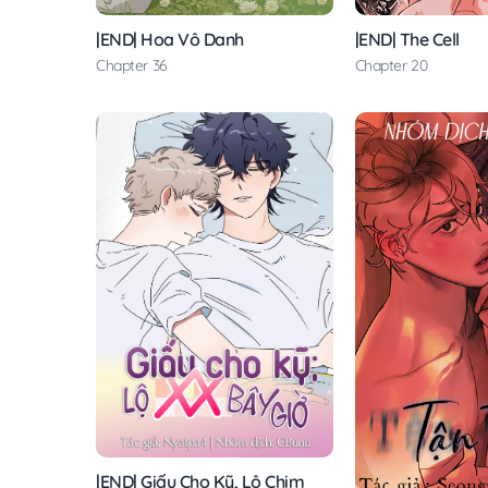
|END| Hoa Vô Danh
|END| The Cell
Chapter 36
Chapter 20
|END| Giấu Cho Kỹ, Lộ Chim