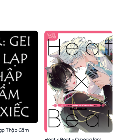
Lạp Thập Cẩm
Heat × Beat – Omega làm