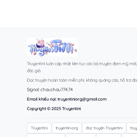
Truyentini luôn cập nhật liên tục các bộ truyện đam mỹ mới
độc giả.
Đọc truyện hoàn toàn miễn phí, không quảng cáo, hỗ trợ đa t
Signal: chauchau774.74
Email khiếu nại:
truyentiniorg@gmail.com
Copyright © 2025 Truyentini
Truyentini
truyentini.org
đọc truyện Truyentini
tru