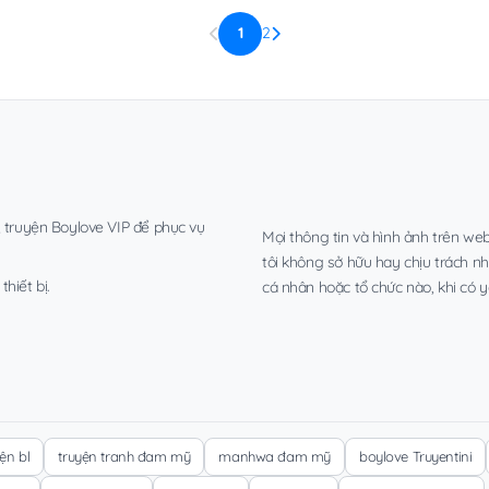
1
2
, truyện Boylove VIP để phục vụ
Mọi thông tin và hình ảnh trên web
tôi không sở hữu hay chịu trách n
hiết bị.
cá nhân hoặc tổ chức nào, khi có y
yện bl
truyện tranh đam mỹ
manhwa đam mỹ
boylove Truyentini