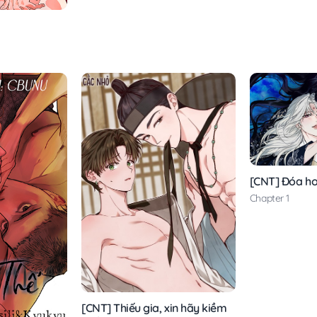
[CNT] Đóa ho
Chapter 1
[CNT] Thiếu gia, xin hãy kiềm