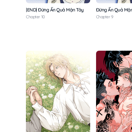
|END| Đừng Ấn Quả Mận Tây
Đừng Ấn Quả Mận
Chapter 10
Chapter 9