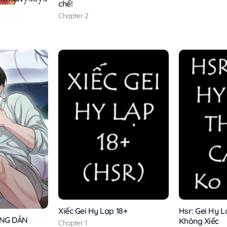
chế!
Chapter 2
Xiếc Gei Hy Lạp 18+
Hsr: Gei Hy 
ÔNG DÂN
Không Xiếc
Chapter 1