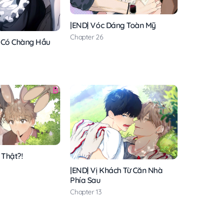
|END| Vóc Dáng Toàn Mỹ
Chapter 26
 Có Chàng Hầu
 Thật?!
|END| Vị Khách Từ Căn Nhà
Phía Sau
Chapter 13