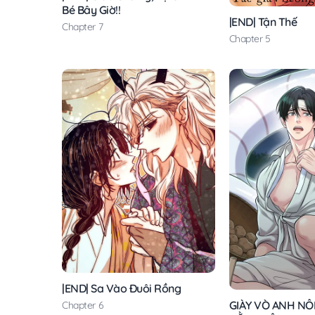
Bé Bây Giờ!!
|END| Tận Thế
Chapter 7
Chapter 5
|END| Sa Vào Đuôi Rồng
GIÀY VÒ ANH N
Chapter 6