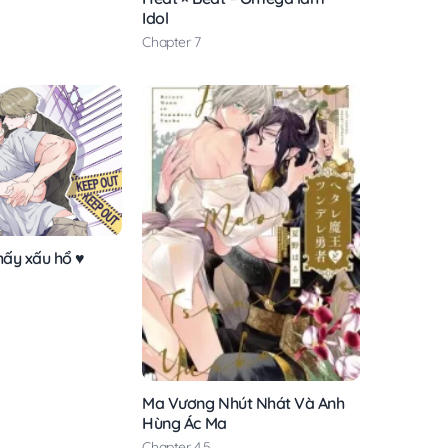
Idol
Chapter 7
hấy xấu hổ ♥
Ma Vương Nhút Nhát Và Anh
Hùng Ác Ma
Chapter 4.5