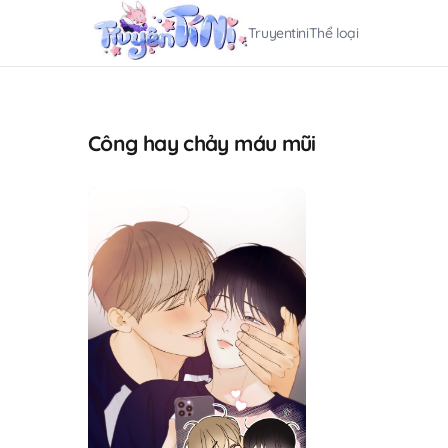
Truyentini
Thể loại
Công hay chảy máu mũi