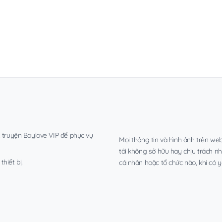
, truyện Boylove VIP để phục vụ
Mọi thông tin và hình ảnh trên web
tôi không sở hữu hay chịu trách n
hiết bị.
cá nhân hoặc tổ chức nào, khi có y