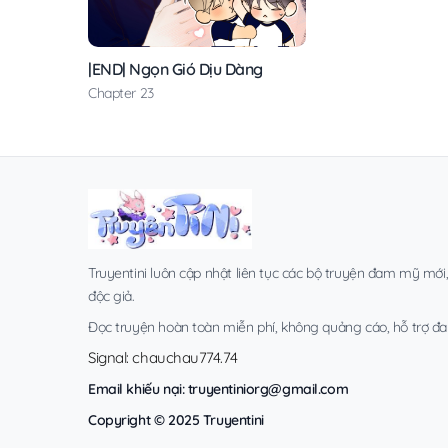
|END| Ngọn Gió Dịu Dàng
Chapter 23
Truyentini luôn cập nhật liên tục các bộ truyện đam mỹ mới
độc giả.
Đọc truyện hoàn toàn miễn phí, không quảng cáo, hỗ trợ đa t
Signal: chauchau774.74
Email khiếu nại:
truyentiniorg@gmail.com
Copyright © 2025 Truyentini