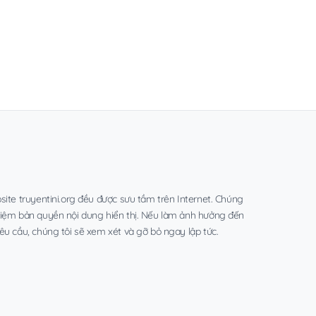
site truyentini.org đều được sưu tầm trên Internet. Chúng
hiệm bản quyền nội dung hiển thị. Nếu làm ảnh hưởng đến
êu cầu, chúng tôi sẽ xem xét và gỡ bỏ ngay lập tức.