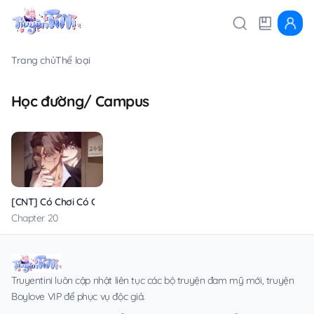
Trang chủ
Thể loại
Học đường/ Campus
[CNT] Có Chơi Có Chịu
Chapter 20
Truyentini luôn cập nhật liên tục các bộ truyện đam mỹ mới, truyện
Boylove VIP để phục vụ độc giả.