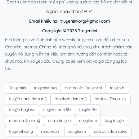
Đọc truyện hoàn toàn miễn phí, không quảng cáo, hỗ trợ đa thiết bị.
Signal: chauchau774.74
Email khiếu nại:
truyentiniorg@gmail.com
Copyright © 2025 Truyentini
Mọi thông tin và hình ảnh trên website truyentini.org đều được sưu
tầm trên Internet. Chúng tôi không sở hữu hay chịu trách nhiệm bản
quyền nội dung hiển thị. Nếu làm ảnh hưởng đến cá nhân hoặc tổ
chức nào, khi có yêu cầu, chúng tôi sẽ xem xét và gỡ bỏ ngay lập
tức.
Truyentini
truyentini.org
đọc truyện Truyentini
truyện bl
truyện tranh đam mỹ
manhwa đam mỹ
boylove Truyentini
truyện boylove
truyện tranh 18+
truyện 18+
manhua đam mỹ
dualeotruyen
navyteam
lazy truyện
truyen3hsang
roadsteam
sanyteam
quả anh đào cuteo