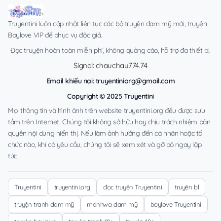
Truyentini luôn cập nhật liên tục các bộ truyện đam mỹ mới, truyện
Boylove VIP để phục vụ độc giả.
Đọc truyện hoàn toàn miễn phí, không quảng cáo, hỗ trợ đa thiết bị.
Signal: chauchau774.74
Email khiếu nại:
truyentiniorg@gmail.com
Copyright © 2025 Truyentini
Mọi thông tin và hình ảnh trên website truyentini.org đều được sưu
tầm trên Internet. Chúng tôi không sở hữu hay chịu trách nhiệm bản
quyền nội dung hiển thị. Nếu làm ảnh hưởng đến cá nhân hoặc tổ
chức nào, khi có yêu cầu, chúng tôi sẽ xem xét và gỡ bỏ ngay lập
tức.
Truyentini
truyentini.org
đọc truyện Truyentini
truyện bl
truyện tranh đam mỹ
manhwa đam mỹ
boylove Truyentini