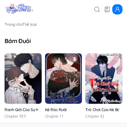
Trang chủ
Thể loại
Bám Đuôi
Ranh Giới Của Sự Mơ Hồ
Kẻ Rác Rưởi
Trò Chơi Của Kẻ Bám Đ
Chapter 93.5
Chapter 71
Chapter 42