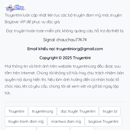
Truyentini luôn cập nhật liên tục các bộ truyện đam mỹ mới, truyện
Boylove VIP để phục vụ độc giả.
Đọc truyện hoàn toàn miễn phí, không quảng cáo, hỗ trợ đa thiết bị.
Signal: chauchau774.74
Email khiếu nại:
truyentiniorg@gmail.com
Copyright © 2025 Truyentini
Mọi thông tin và hình ảnh trên website truyentini.org đều được sưu
tầm trên Internet. Chúng tôi không sở hữu hay chịu trách nhiệm bản
quyền nội dung hiển thị. Nếu làm ảnh hưởng đến cá nhân hoặc tổ
chức nào, khi có yêu cầu, chúng tôi sẽ xem xét và gỡ bỏ ngay lập
tức.
Truyentini
truyentini.org
đọc truyện Truyentini
truyện bl
truyện tranh đam mỹ
manhwa đam mỹ
boylove Truyentini