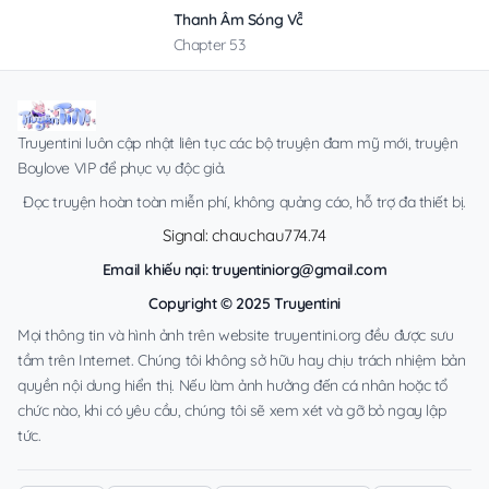
Thanh Âm Sóng Vỗ
Chapter 53
Truyentini luôn cập nhật liên tục các bộ truyện đam mỹ mới, truyện
Boylove VIP để phục vụ độc giả.
Đọc truyện hoàn toàn miễn phí, không quảng cáo, hỗ trợ đa thiết bị.
Signal: chauchau774.74
Email khiếu nại:
truyentiniorg@gmail.com
Copyright © 2025 Truyentini
Mọi thông tin và hình ảnh trên website truyentini.org đều được sưu
tầm trên Internet. Chúng tôi không sở hữu hay chịu trách nhiệm bản
quyền nội dung hiển thị. Nếu làm ảnh hưởng đến cá nhân hoặc tổ
chức nào, khi có yêu cầu, chúng tôi sẽ xem xét và gỡ bỏ ngay lập
tức.