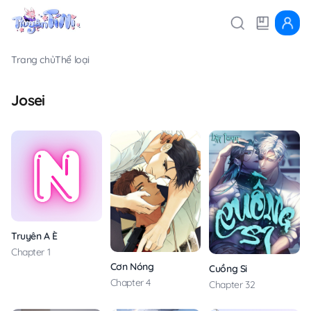
Trang chủ
Thể loại
Josei
Truyên A È
Chapter 1
Cơn Nóng
Cuồng Si
Chapter 4
Chapter 32