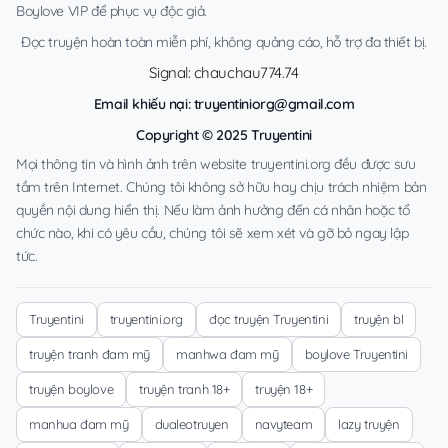
Boylove VIP để phục vụ độc giả.
Đọc truyện hoàn toàn miễn phí, không quảng cáo, hỗ trợ đa thiết bị.
Signal: chauchau774.74
Email khiếu nại:
truyentiniorg@gmail.com
Copyright © 2025 Truyentini
Mọi thông tin và hình ảnh trên website truyentini.org đều được sưu
tầm trên Internet. Chúng tôi không sở hữu hay chịu trách nhiệm bản
quyền nội dung hiển thị. Nếu làm ảnh hưởng đến cá nhân hoặc tổ
chức nào, khi có yêu cầu, chúng tôi sẽ xem xét và gỡ bỏ ngay lập
tức.
Truyentini
truyentini.org
đọc truyện Truyentini
truyện bl
truyện tranh đam mỹ
manhwa đam mỹ
boylove Truyentini
truyện boylove
truyện tranh 18+
truyện 18+
manhua đam mỹ
dualeotruyen
navyteam
lazy truyện