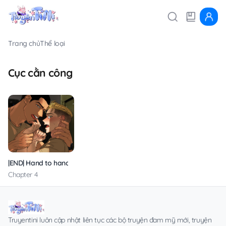
Trang chủ
Thể loại
Cục cằn công
|END| Hand to hand
Chapter 4
Truyentini luôn cập nhật liên tục các bộ truyện đam mỹ mới, truyện