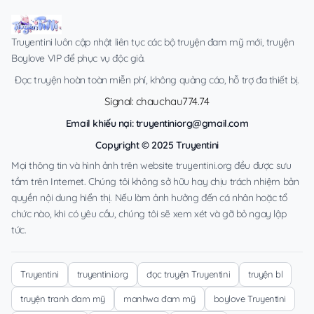
Truyentini luôn cập nhật liên tục các bộ truyện đam mỹ mới, truyện
Boylove VIP để phục vụ độc giả.
Đọc truyện hoàn toàn miễn phí, không quảng cáo, hỗ trợ đa thiết bị.
Signal: chauchau774.74
Email khiếu nại:
truyentiniorg@gmail.com
Copyright © 2025 Truyentini
Mọi thông tin và hình ảnh trên website truyentini.org đều được sưu
tầm trên Internet. Chúng tôi không sở hữu hay chịu trách nhiệm bản
quyền nội dung hiển thị. Nếu làm ảnh hưởng đến cá nhân hoặc tổ
chức nào, khi có yêu cầu, chúng tôi sẽ xem xét và gỡ bỏ ngay lập
tức.
Truyentini
truyentini.org
đọc truyện Truyentini
truyện bl
truyện tranh đam mỹ
manhwa đam mỹ
boylove Truyentini