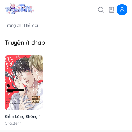
Trang chủ
Thể loại
Truyện ít chap
Kiềm Lòng Không Nổi Trước Vẻ Mặt Đó Của Anh
Chapter 1