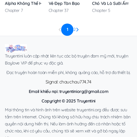
Alpha Không Thể Hoàn Trả
Vẻ Đẹp Tàn Bạo
Chó Và Lò Sưởi Ấm
Chapter 7
Chapter 37
Chapter 5
1
2
Truyentini luôn cập nhật liên tục các bộ truyện đam mỹ mới, truyện
Boylove VIP để phục vụ độc giả.
Đọc truyện hoàn toàn miễn phí, không quảng cáo, hỗ trợ đa thiết bị.
Signal: chauchau774.74
Email khiếu nại:
truyentiniorg@gmail.com
Copyright © 2025 Truyentini
Mọi thông tin và hình ảnh trên website truyentini.org đều được sưu
tầm trên Internet. Chúng tôi không sở hữu hay chịu trách nhiệm bản
quyền nội dung hiển thị. Nếu làm ảnh hưởng đến cá nhân hoặc tổ
chức nào, khi có yêu cầu, chúng tôi sẽ xem xét và gỡ bỏ ngay lập