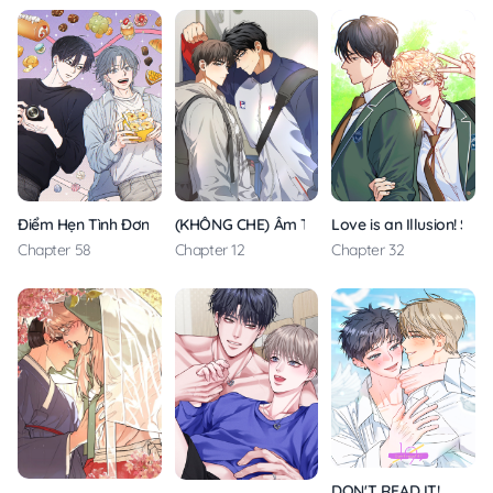
Điểm Hẹn Tình Đơn Phương
(KHÔNG CHE) Âm Thầm Tuổi Đôi Mươi
Love is an Illusion! Sup
Chapter 58
Chapter 12
Chapter 32
DON'T READ IT!