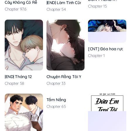
Cây Không Có Rễ
|END| Làm Tình Cũng Cần Luyện Tập Nữa Sao
Chapter 15
Chapter 97.6
Chapter 54
[CNT] Đóa hoa rực lửa
Chapter 1
|END| Tháng 12
Chuyện Rằng Tôi Yêu Cậu
Chapter 58
Chapter 33
Tắm Nắng
Chapter 65