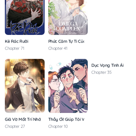
Kẻ Rác Rưởi
Phức Cảm Tự Ti Của Omega
Chapter 71
Chapter 41
Dục Vọng Tình Ái
Chapter 35
Giả Vờ Mất Trí Nhớ, Tình Địch Nói Tôi Là Bạn Trai Cậu Ấy
Thầy Ơi! Giúp Tôi Với
Chapter 27
Chapter 10