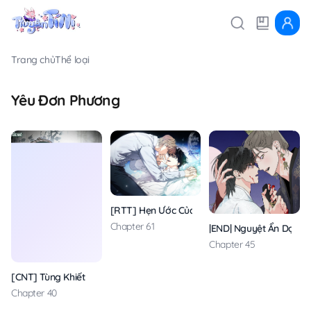
Trang chủ
Thể loại
Yêu Đơn Phương
[RTT] Hẹn Ước Của KiWon
Chapter 61
|END| Nguyệt Ẩn Dạ Đ
Chapter 45
[CNT] Tùng Khiết
Chapter 40