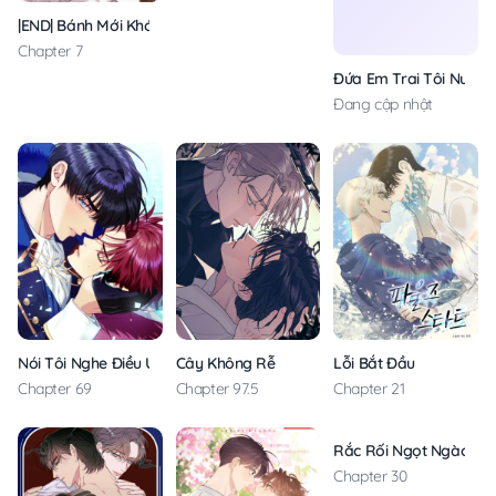
|END| Bánh Mới Khó Cưỡng
Chapter 7
Đứa Em Trai Tôi Nuôi L
Đang cập nhật
Nói Tôi Nghe Điều Ước Của Cậu!
Cây Không Rễ
Lỗi Bắt Đầu
Chapter 69
Chapter 97.5
Chapter 21
Rắc Rối Ngọt Ngào
Chapter 30