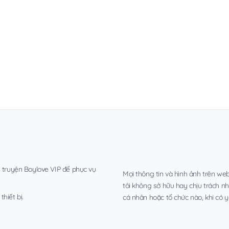
, truyện Boylove VIP để phục vụ
Mọi thông tin và hình ảnh trên web
tôi không sở hữu hay chịu trách n
hiết bị.
cá nhân hoặc tổ chức nào, khi có y