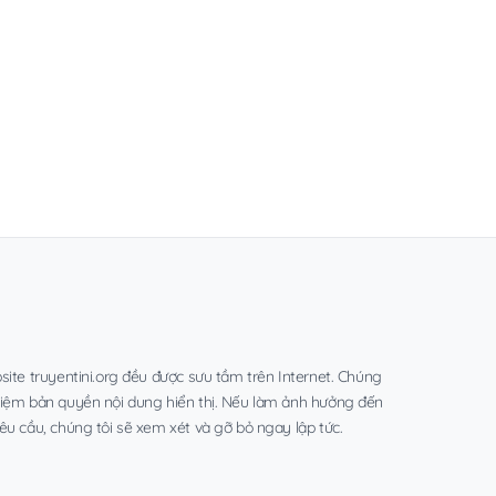
site truyentini.org đều được sưu tầm trên Internet. Chúng
hiệm bản quyền nội dung hiển thị. Nếu làm ảnh hưởng đến
êu cầu, chúng tôi sẽ xem xét và gỡ bỏ ngay lập tức.