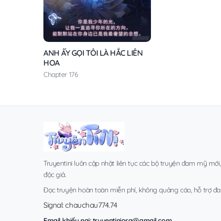
ANH ẤY GỌI TÔI LÀ HẮC LIÊN
HOA
Chapter 176
Truyentini luôn cập nhật liên tục các bộ truyện đam mỹ mới
độc giả.
Đọc truyện hoàn toàn miễn phí, không quảng cáo, hỗ trợ đa t
Signal: chauchau774.74
Email khiếu nại:
truyentiniorg@gmail.com