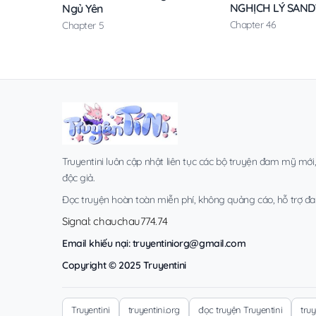
NGHỊCH LÝ SAN
Ngủ Yên
Chapter 46
Chapter 5
Truyentini luôn cập nhật liên tục các bộ truyện đam mỹ mới
độc giả.
Đọc truyện hoàn toàn miễn phí, không quảng cáo, hỗ trợ đa t
Signal: chauchau774.74
Email khiếu nại:
truyentiniorg@gmail.com
Copyright © 2025 Truyentini
Truyentini
truyentini.org
đọc truyện Truyentini
tru