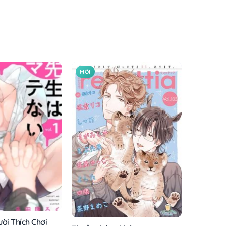
MỚI
ời Thích Chơi