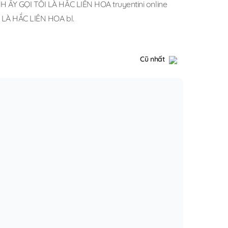
H ẤY GỌI TÔI LÀ HẮC LIÊN HOA truyentini online
 LÀ HẮC LIÊN HOA bl
.
Cũ nhất