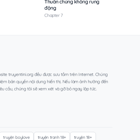
Thuần chủng không rung
động
Chapter 7
site truyentini.org đều được sưu tầm trên Internet. Chúng
hiệm bản quyền nội dung hiển thị. Nếu làm ảnh hưởng đến
êu cầu, chúng tôi sẽ xem xét và gỡ bỏ ngay lập tức.
truyện boylove
truyện tranh 18+
truyện 18+