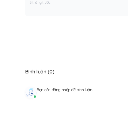
3 tháng trước
Bình luận (
0
)
Bạn cần
đăng nhập
để bình luận.