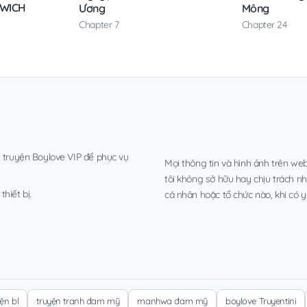
DWICH
Ương
Mông
Chapter 7
Chapter 24
, truyện Boylove VIP để phục vụ
Mọi thông tin và hình ảnh trên web
tôi không sở hữu hay chịu trách n
hiết bị.
cá nhân hoặc tổ chức nào, khi có y
yện bl
truyện tranh đam mỹ
manhwa đam mỹ
boylove Truyentini