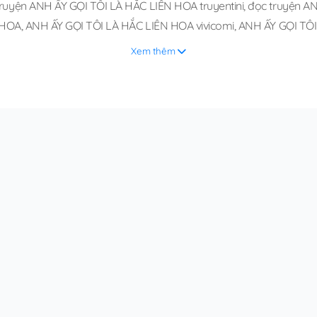
ruyện ANH ẤY GỌI TÔI LÀ HẮC LIÊN HOA truyentini
,
đọc truyện AN
 HOA
,
ANH ẤY GỌI TÔI LÀ HẮC LIÊN HOA vivicomi
,
ANH ẤY GỌI TÔI
Xem thêm