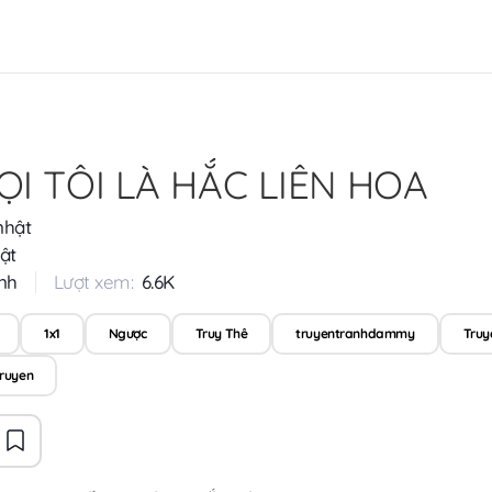
ỌI TÔI LÀ HẮC LIÊN HOA
nhật
ật
nh
Lượt xem:
6.6K
1x1
Ngược
Truy Thê
truyentranhdammy
Truy
ruyen