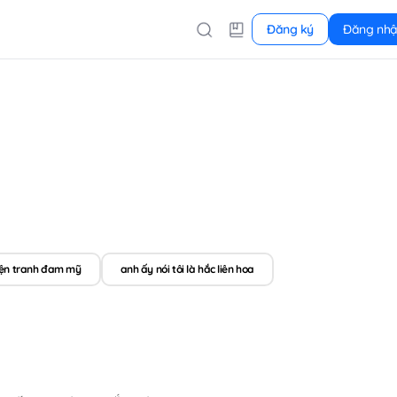
Đăng ký
Đăng nh
ện tranh đam mỹ
anh ấy nói tôi là hắc liên hoa