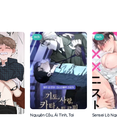
MỚI
MỚI
Nguyện Cầu, Ái Tình, Tai
Sensei Là Ngư