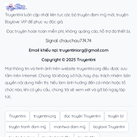
Truyentini luôn cập nhật liên tục các bộ truyện đam mỹ mới, truyện
Boylove VIP để phục vụ độc giả.
Đọc truyện hoàn toàn miễn phí, không quảng cáo, hỗ trợ đa thiết bị.
Signal: chauchau774.74
Email khiếu nại:
truyentiniorg@gmail.com
Copyright © 2025 Truyentini
Mọi thông tin và hình ảnh trên website truyentini.org đều được sưu
tầm trên Internet. Chúng tôi không sở hữu hay chịu trách nhiệm bản
quyền nội dung hiển thị. Nếu làm ảnh hưởng đến cá nhân hoặc tổ
chức nào, khi có yêu cầu, chúng tôi sẽ xem xét và gỡ bỏ ngay lập
tức.
Truyentini
truyentini.org
đọc truyện Truyentini
truyện bl
truyện tranh đam mỹ
manhwa đam mỹ
boylove Truyentini