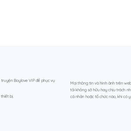
, truyện Boylove VIP để phục vụ
Mọi thông tin và hình ảnh trên web
tôi không sở hữu hay chịu trách n
hiết bị.
cá nhân hoặc tổ chức nào, khi có y