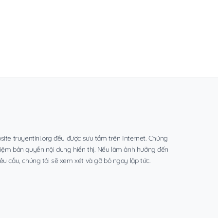
site truyentini.org đều được sưu tầm trên Internet. Chúng
hiệm bản quyền nội dung hiển thị. Nếu làm ảnh hưởng đến
êu cầu, chúng tôi sẽ xem xét và gỡ bỏ ngay lập tức.