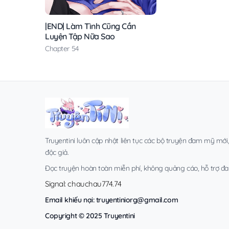
|END| Làm Tình Cũng Cần
Luyện Tập Nữa Sao
Chapter 54
Truyentini luôn cập nhật liên tục các bộ truyện đam mỹ mới
độc giả.
Đọc truyện hoàn toàn miễn phí, không quảng cáo, hỗ trợ đa t
Signal: chauchau774.74
Email khiếu nại:
truyentiniorg@gmail.com
Copyright © 2025 Truyentini