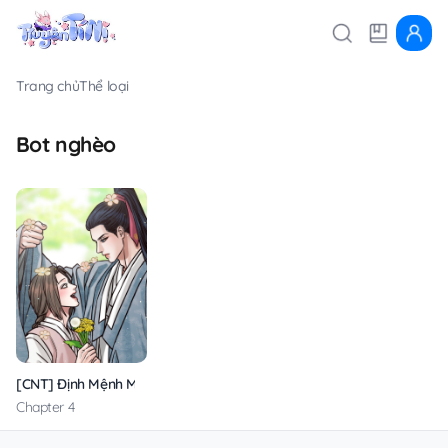
Trang chủ
Thể loại
Bot nghèo
[CNT] Định Mệnh Mùa Đông
Chapter 4