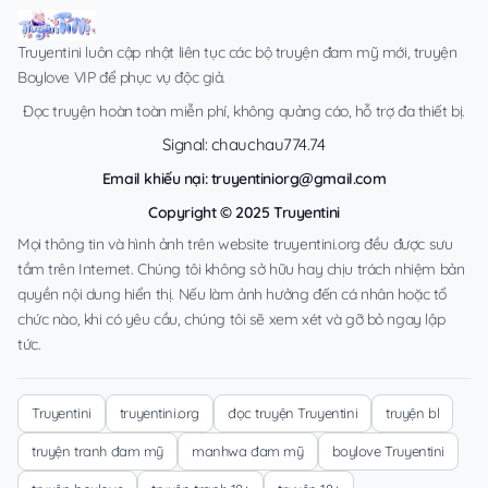
Truyentini luôn cập nhật liên tục các bộ truyện đam mỹ mới, truyện
Boylove VIP để phục vụ độc giả.
Đọc truyện hoàn toàn miễn phí, không quảng cáo, hỗ trợ đa thiết bị.
Signal: chauchau774.74
Email khiếu nại:
truyentiniorg@gmail.com
Copyright © 2025 Truyentini
Mọi thông tin và hình ảnh trên website truyentini.org đều được sưu
tầm trên Internet. Chúng tôi không sở hữu hay chịu trách nhiệm bản
quyền nội dung hiển thị. Nếu làm ảnh hưởng đến cá nhân hoặc tổ
chức nào, khi có yêu cầu, chúng tôi sẽ xem xét và gỡ bỏ ngay lập
tức.
Truyentini
truyentini.org
đọc truyện Truyentini
truyện bl
truyện tranh đam mỹ
manhwa đam mỹ
boylove Truyentini