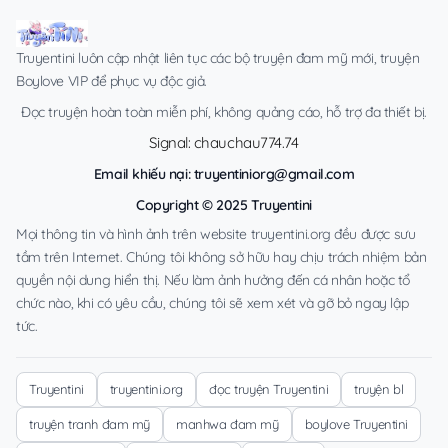
Truyentini luôn cập nhật liên tục các bộ truyện đam mỹ mới, truyện
Boylove VIP để phục vụ độc giả.
Đọc truyện hoàn toàn miễn phí, không quảng cáo, hỗ trợ đa thiết bị.
Signal: chauchau774.74
Email khiếu nại:
truyentiniorg@gmail.com
Copyright © 2025 Truyentini
Mọi thông tin và hình ảnh trên website truyentini.org đều được sưu
tầm trên Internet. Chúng tôi không sở hữu hay chịu trách nhiệm bản
quyền nội dung hiển thị. Nếu làm ảnh hưởng đến cá nhân hoặc tổ
chức nào, khi có yêu cầu, chúng tôi sẽ xem xét và gỡ bỏ ngay lập
tức.
Truyentini
truyentini.org
đọc truyện Truyentini
truyện bl
truyện tranh đam mỹ
manhwa đam mỹ
boylove Truyentini