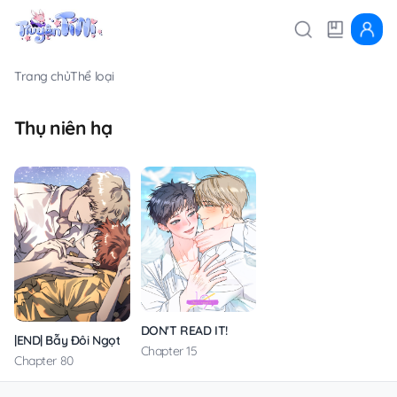
Trang chủ
Thể loại
Thụ niên hạ
DON'T READ IT!
|END| Bẫy Đôi Ngọt Ngào
Chapter 15
Chapter 80