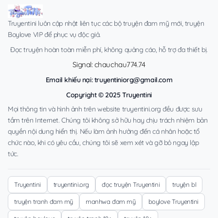
Truyentini luôn cập nhật liên tục các bộ truyện đam mỹ mới, truyện
Boylove VIP để phục vụ độc giả.
Đọc truyện hoàn toàn miễn phí, không quảng cáo, hỗ trợ đa thiết bị.
Signal: chauchau774.74
Email khiếu nại:
truyentiniorg@gmail.com
Copyright © 2025 Truyentini
Mọi thông tin và hình ảnh trên website truyentini.org đều được sưu
tầm trên Internet. Chúng tôi không sở hữu hay chịu trách nhiệm bản
quyền nội dung hiển thị. Nếu làm ảnh hưởng đến cá nhân hoặc tổ
chức nào, khi có yêu cầu, chúng tôi sẽ xem xét và gỡ bỏ ngay lập
tức.
Truyentini
truyentini.org
đọc truyện Truyentini
truyện bl
truyện tranh đam mỹ
manhwa đam mỹ
boylove Truyentini