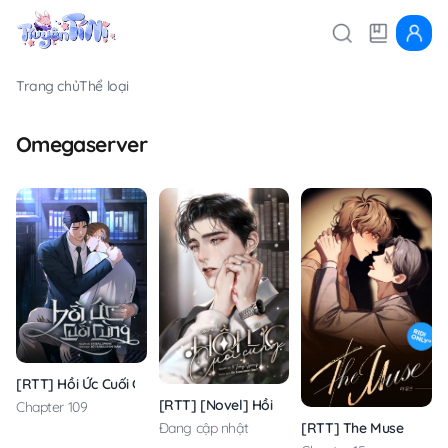
Trang chủ
Thể loại
Omegaserver
[RTT] Hồi Ức Cuối Cùng
[RTT] [Novel] Hồi Ức Cuối Cùng
Chapter 109
Đang cập nhật
[RTT] The Muse