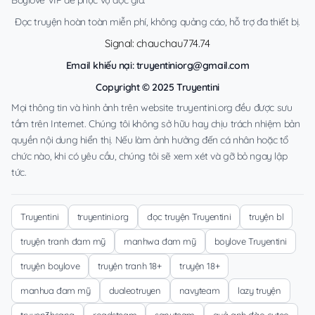
Đọc truyện hoàn toàn miễn phí, không quảng cáo, hỗ trợ đa thiết bị.
Signal: chauchau774.74
Email khiếu nại:
truyentiniorg@gmail.com
Copyright © 2025 Truyentini
Mọi thông tin và hình ảnh trên website truyentini.org đều được sưu
tầm trên Internet. Chúng tôi không sở hữu hay chịu trách nhiệm bản
quyền nội dung hiển thị. Nếu làm ảnh hưởng đến cá nhân hoặc tổ
chức nào, khi có yêu cầu, chúng tôi sẽ xem xét và gỡ bỏ ngay lập
tức.
Truyentini
truyentini.org
đọc truyện Truyentini
truyện bl
truyện tranh đam mỹ
manhwa đam mỹ
boylove Truyentini
truyện boylove
truyện tranh 18+
truyện 18+
manhua đam mỹ
dualeotruyen
navyteam
lazy truyện
truyen3hsang
roadsteam
sanyteam
quả anh đào cuteo