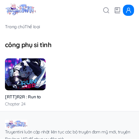
Trang chủ
Thể loại
công phụ si tình
[RTT]R2R : Run to Red
Chapter 24
Truyentini luôn cập nhật liên tục các bộ truyện đam mỹ mới, truyện
Boylove VIP để phục vụ độc giả.