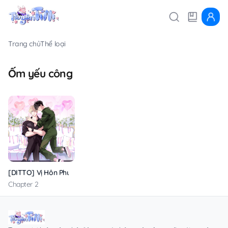
Trang chủ
Thể loại
Ốm yếu công
[DITTO] Vị Hôn Phu Dễ Xấu Hổ Của Tôi
Chapter 2