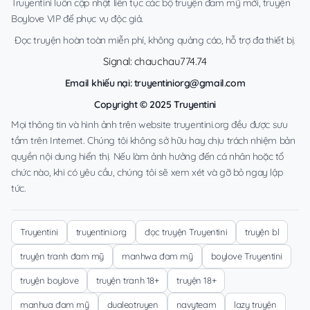
Truyentini luôn cập nhật liên tục các bộ truyện đam mỹ mới, truyện
Boylove VIP để phục vụ độc giả.
Đọc truyện hoàn toàn miễn phí, không quảng cáo, hỗ trợ đa thiết bị.
Signal: chauchau774.74
Email khiếu nại:
truyentiniorg@gmail.com
Copyright © 2025 Truyentini
Mọi thông tin và hình ảnh trên website truyentini.org đều được sưu
tầm trên Internet. Chúng tôi không sở hữu hay chịu trách nhiệm bản
quyền nội dung hiển thị. Nếu làm ảnh hưởng đến cá nhân hoặc tổ
chức nào, khi có yêu cầu, chúng tôi sẽ xem xét và gỡ bỏ ngay lập
tức.
Truyentini
truyentini.org
đọc truyện Truyentini
truyện bl
truyện tranh đam mỹ
manhwa đam mỹ
boylove Truyentini
truyện boylove
truyện tranh 18+
truyện 18+
manhua đam mỹ
dualeotruyen
navyteam
lazy truyện