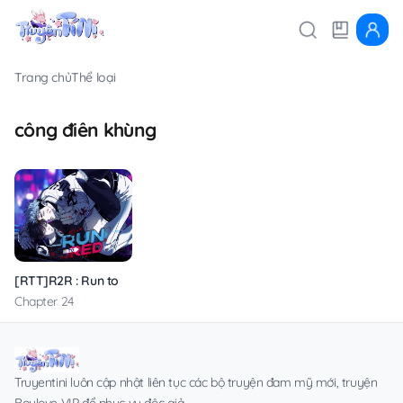
Trang chủ
Thể loại
công điên khùng
[RTT]R2R : Run to Red
Chapter 24
Truyentini luôn cập nhật liên tục các bộ truyện đam mỹ mới, truyện
Boylove VIP để phục vụ độc giả.