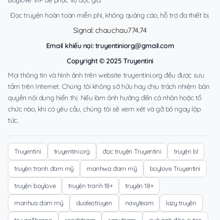
Đọc truyện hoàn toàn miễn phí, không quảng cáo, hỗ trợ đa thiết bị.
Signal: chauchau774.74
Email khiếu nại:
truyentiniorg@gmail.com
Copyright © 2025 Truyentini
Mọi thông tin và hình ảnh trên website truyentini.org đều được sưu
tầm trên Internet. Chúng tôi không sở hữu hay chịu trách nhiệm bản
quyền nội dung hiển thị. Nếu làm ảnh hưởng đến cá nhân hoặc tổ
chức nào, khi có yêu cầu, chúng tôi sẽ xem xét và gỡ bỏ ngay lập
tức.
Truyentini
truyentini.org
đọc truyện Truyentini
truyện bl
truyện tranh đam mỹ
manhwa đam mỹ
boylove Truyentini
truyện boylove
truyện tranh 18+
truyện 18+
manhua đam mỹ
dualeotruyen
navyteam
lazy truyện
truyen3hsang
roadsteam
sanyteam
quả anh đào cuteo