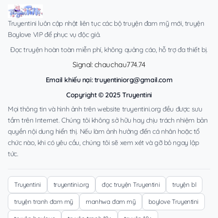
Truyentini luôn cập nhật liên tục các bộ truyện đam mỹ mới, truyện
Boylove VIP để phục vụ độc giả.
Đọc truyện hoàn toàn miễn phí, không quảng cáo, hỗ trợ đa thiết bị.
Signal: chauchau774.74
Email khiếu nại:
truyentiniorg@gmail.com
Copyright © 2025 Truyentini
Mọi thông tin và hình ảnh trên website truyentini.org đều được sưu
tầm trên Internet. Chúng tôi không sở hữu hay chịu trách nhiệm bản
quyền nội dung hiển thị. Nếu làm ảnh hưởng đến cá nhân hoặc tổ
chức nào, khi có yêu cầu, chúng tôi sẽ xem xét và gỡ bỏ ngay lập
tức.
Truyentini
truyentini.org
đọc truyện Truyentini
truyện bl
truyện tranh đam mỹ
manhwa đam mỹ
boylove Truyentini