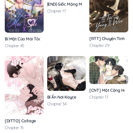
|END| Giấc Mộng May Mắn
Chapter 17
[RTT] Chuyện Tình Của
Bí Mật Của Mái Tóc
Chapter 29
Chapter 45
[CNT] Một Cộng Hai
Bí Ẩn Nơi Kayce
Chapter 17
Chapter 34
[DITTO] Collage
Chapter 15