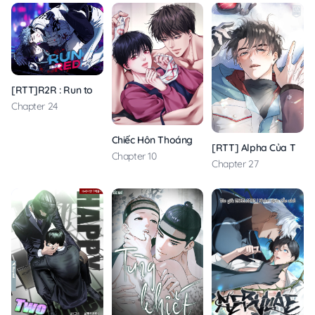
[RTT]R2R : Run to Red
Chapter 24
Chiếc Hôn Thoáng Qua
[RTT] Alpha Của Tôi
Chapter 10
Chapter 27