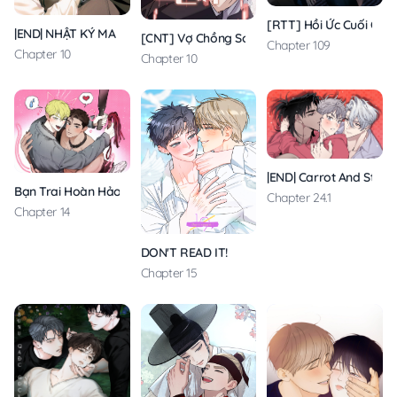
[RTT] Hồi Ức Cuối Cùn
|END| NHẬT KÝ MA
[CNT] Vợ Chồng Son
Chapter 109
Chapter 10
Chapter 10
|END| Carrot And Stick
Bạn Trai Hoàn Hảo
Chapter 24.1
Chapter 14
DON'T READ IT!
Chapter 15