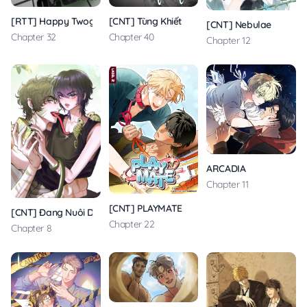
[RTT] Happy Twogether
[CNT] Tùng Khiết
[CNT] Nebulae
Chapter 32
Chapter 40
Chapter 12
ARCADIA
Chapter 11
[CNT] PLAYMATE
[CNT] Đang Nuôi Dưỡng Bé Dưa Lưới
Chapter 22
Chapter 8