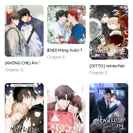
|END| Mộng Xuân Thì
Chapter 8
(KHÔNG CHE) Âm Thầm Tuổi Đôi Mươi
[DITTO] Winterfield
Chapter 12
Chapter 0