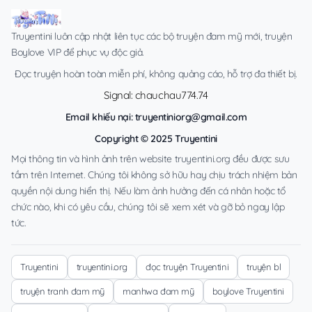
Truyentini luôn cập nhật liên tục các bộ truyện đam mỹ mới, truyện
Boylove VIP để phục vụ độc giả.
Đọc truyện hoàn toàn miễn phí, không quảng cáo, hỗ trợ đa thiết bị.
Signal: chauchau774.74
Email khiếu nại:
truyentiniorg@gmail.com
Copyright © 2025 Truyentini
Mọi thông tin và hình ảnh trên website truyentini.org đều được sưu
tầm trên Internet. Chúng tôi không sở hữu hay chịu trách nhiệm bản
quyền nội dung hiển thị. Nếu làm ảnh hưởng đến cá nhân hoặc tổ
chức nào, khi có yêu cầu, chúng tôi sẽ xem xét và gỡ bỏ ngay lập
tức.
Truyentini
truyentini.org
đọc truyện Truyentini
truyện bl
truyện tranh đam mỹ
manhwa đam mỹ
boylove Truyentini