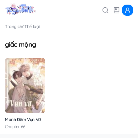
Trang chủ
Thể loại
giấc mộng
Mảnh Đêm Vụn Vỡ
Chapter 66