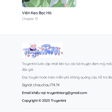
Viên Kẹo Bạc Hà
Chapter 13
Truyentini luôn cập nhật liên tục các bộ truyện đam mỹ mới
độc giả.
Đọc truyện hoàn toàn miễn phí, không quảng cáo, hỗ trợ đa t
Signal: chauchau774.74
Email khiếu nại:
truyentiniorg@gmail.com
Copyright © 2025 Truyentini