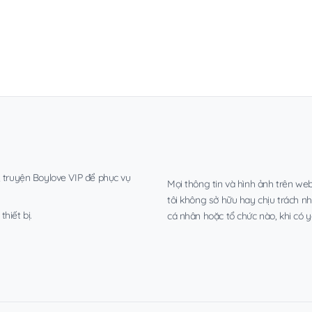
, truyện Boylove VIP để phục vụ
Mọi thông tin và hình ảnh trên web
tôi không sở hữu hay chịu trách n
hiết bị.
cá nhân hoặc tổ chức nào, khi có y