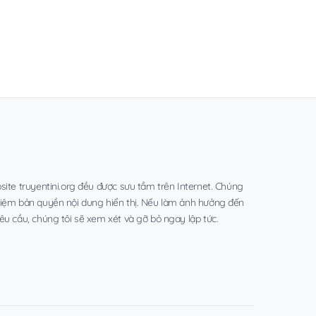
site truyentini.org đều được sưu tầm trên Internet. Chúng
hiệm bản quyền nội dung hiển thị. Nếu làm ảnh hưởng đến
êu cầu, chúng tôi sẽ xem xét và gỡ bỏ ngay lập tức.