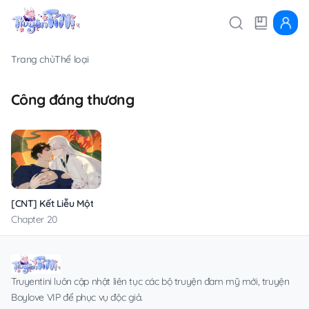
Trang chủ
Thể loại
Công đáng thương
[CNT] Kết Liễu Một Vị Thần
Chapter 20
Truyentini luôn cập nhật liên tục các bộ truyện đam mỹ mới, truyện
Boylove VIP để phục vụ độc giả.