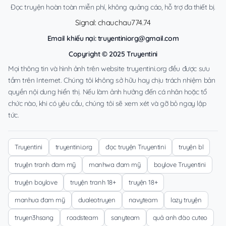
Đọc truyện hoàn toàn miễn phí, không quảng cáo, hỗ trợ đa thiết bị.
Signal: chauchau774.74
Email khiếu nại:
truyentiniorg@gmail.com
Copyright © 2025 Truyentini
Mọi thông tin và hình ảnh trên website truyentini.org đều được sưu
tầm trên Internet. Chúng tôi không sở hữu hay chịu trách nhiệm bản
quyền nội dung hiển thị. Nếu làm ảnh hưởng đến cá nhân hoặc tổ
chức nào, khi có yêu cầu, chúng tôi sẽ xem xét và gỡ bỏ ngay lập
tức.
Truyentini
truyentini.org
đọc truyện Truyentini
truyện bl
truyện tranh đam mỹ
manhwa đam mỹ
boylove Truyentini
truyện boylove
truyện tranh 18+
truyện 18+
manhua đam mỹ
dualeotruyen
navyteam
lazy truyện
truyen3hsang
roadsteam
sanyteam
quả anh đào cuteo