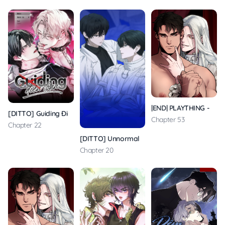
|END| PLAYTHING - Vật 
[DITTO] Guiding Điên Loạn
Chapter 53
Chapter 22
[DITTO] Unnormal
Chapter 20