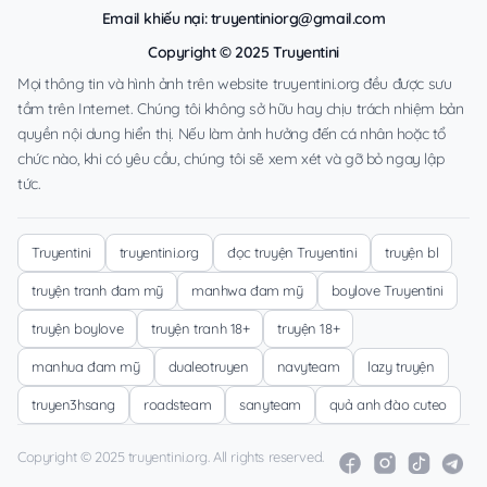
Email khiếu nại:
truyentiniorg@gmail.com
Copyright © 2025 Truyentini
Mọi thông tin và hình ảnh trên website truyentini.org đều được sưu
tầm trên Internet. Chúng tôi không sở hữu hay chịu trách nhiệm bản
quyền nội dung hiển thị. Nếu làm ảnh hưởng đến cá nhân hoặc tổ
chức nào, khi có yêu cầu, chúng tôi sẽ xem xét và gỡ bỏ ngay lập
tức.
Truyentini
truyentini.org
đọc truyện Truyentini
truyện bl
truyện tranh đam mỹ
manhwa đam mỹ
boylove Truyentini
truyện boylove
truyện tranh 18+
truyện 18+
manhua đam mỹ
dualeotruyen
navyteam
lazy truyện
truyen3hsang
roadsteam
sanyteam
quả anh đào cuteo
Copyright © 2025 truyentini.org. All rights reserved.