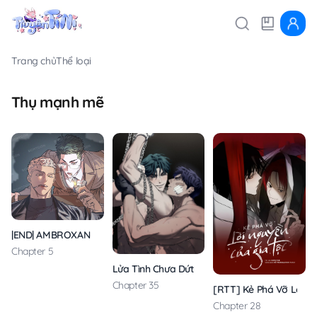
Trang chủ
Thể loại
Thụ mạnh mẽ
|END| AMBROXAN
Chapter 5
Lửa Tình Chưa Dứt
Chapter 35
[RTT] Kẻ Phá Vỡ Lời N
Chapter 28