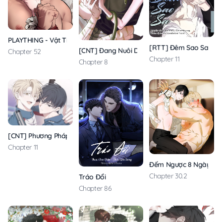
PLAYTHING - Vật Tiêu Khiển Của Vị Đại Công Tước
[RTT] Đêm Sao Sa
[CNT] Đang Nuôi Dưỡng Bé Dưa Lưới
Chapter 52
Chapter 11
Chapter 8
[CNT] Phương Pháp Nhắm Trúng X
Chapter 11
Đếm Ngược 8 Ngày
Chapter 30.2
Tráo Đổi
Chapter 86