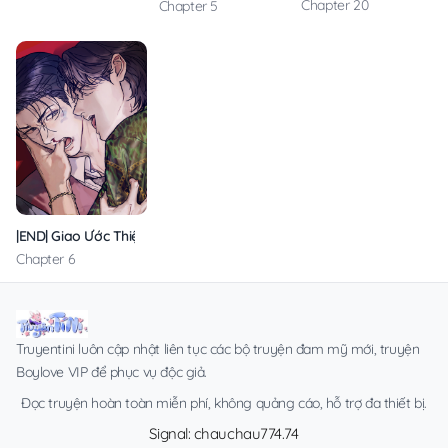
Chapter 20
Chapter 5
|END| Giao Ước Thiện Chí Và Công Bằng
Chapter 6
Truyentini luôn cập nhật liên tục các bộ truyện đam mỹ mới, truyện
Boylove VIP để phục vụ độc giả.
Đọc truyện hoàn toàn miễn phí, không quảng cáo, hỗ trợ đa thiết bị.
Signal: chauchau774.74