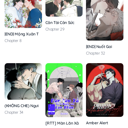
Cân Tài Cân Sức
Chapter 29
|END| Mộng Xuân Thì
Chapter 8
|END| Nuốt Gai
Chapter 32
(KHÔNG CHE) Người Chồng Hiến Tế
Chapter 34
Amber Alert
[RTT] Màn Lăn Xả Của Kẻ Đóng Vai Nạn Nhâ