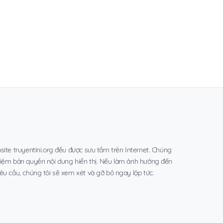
site truyentini.org đều được sưu tầm trên Internet. Chúng
hiệm bản quyền nội dung hiển thị. Nếu làm ảnh hưởng đến
êu cầu, chúng tôi sẽ xem xét và gỡ bỏ ngay lập tức.