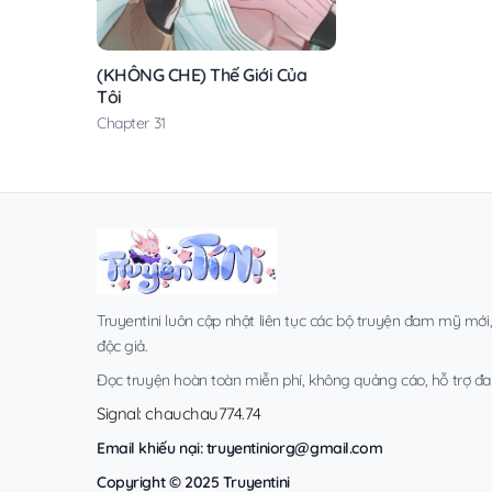
(KHÔNG CHE) Thế Giới Của
Tôi
Chapter 31
Truyentini luôn cập nhật liên tục các bộ truyện đam mỹ mới
độc giả.
Đọc truyện hoàn toàn miễn phí, không quảng cáo, hỗ trợ đa t
Signal: chauchau774.74
Email khiếu nại:
truyentiniorg@gmail.com
Copyright © 2025 Truyentini