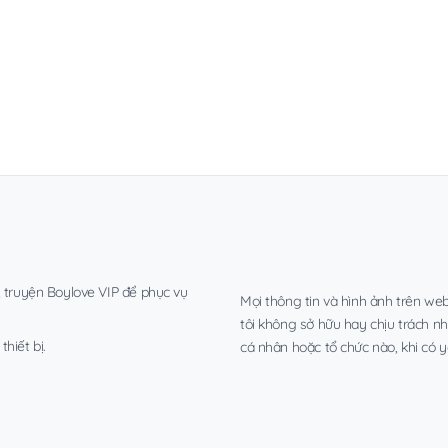
, truyện Boylove VIP để phục vụ
Mọi thông tin và hình ảnh trên web
tôi không sở hữu hay chịu trách n
hiết bị.
cá nhân hoặc tổ chức nào, khi có y