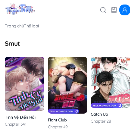
Trang chủ
Thể loại
Smut
Catch Up
Tinh Vệ Điền Hải
Fight Club
Chapter 28
Chapter 54.1
Chapter 49