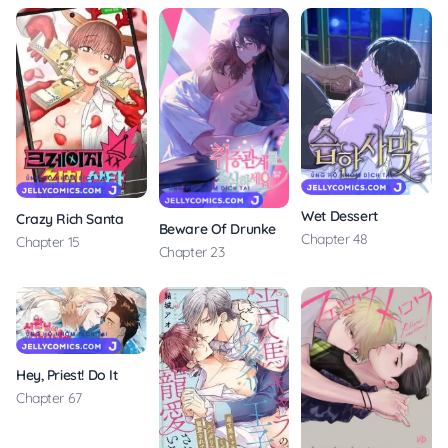
Wet Dessert
Crazy Rich Santa
Beware Of Drunken Relationships
Chapter 48
Chapter 15
Chapter 23
Hey, Priest! Do It
Chapter 67