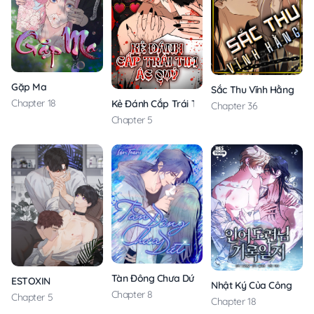
Gặp Ma
Sắc Thu Vĩnh Hằng
Chapter 18
Kẻ Đánh Cắp Trái Tim Ác Quỷ
Chapter 36
Chapter 5
Tàn Đông Chưa Dứt
ESTOXIN
Nhật Ký Của Công Tử N
Chapter 8
Chapter 5
Chapter 18