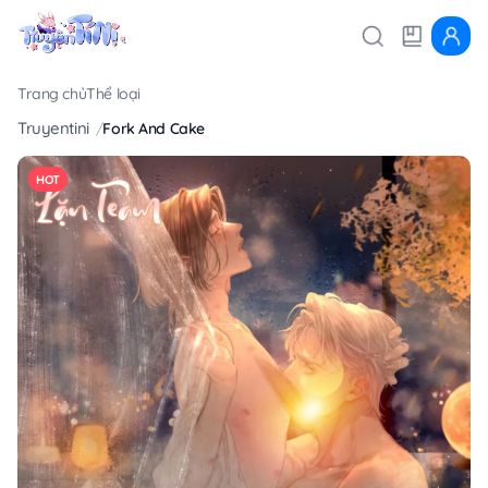
Trang chủ
Thể loại
Truyentini
Fork And Cake
HOT