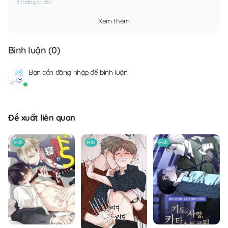
3 tháng trước
Xem thêm
Bình luận (
0
)
Bạn cần
đăng nhập
để bình luận.
Đề xuất liên quan
MỚI
MỚI
MỚI