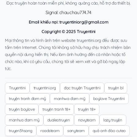
Đọc truyện hoàn toàn miễn phí, không quảng cáo, hỗ trợ đa thiết bị.
Signal: chauchau774.74
Email khiếu nại:
truyentiniorg@gmail.com
Copyright © 2025 Truyentini
Mọi thông tin và hình ảnh trên website truyentini.org đều được sưu
tầm trên Internet. Chúng tôi không sở hữu hay chịu trách nhiệm bản
quyền nội dung hiển thị. Nếu làm ảnh hưởng đến cá nhân hoặc tổ
chức nào, khi có yêu cầu, chúng tôi sẽ xem xét và gỡ bỏ ngay lập
tức.
Truyentini
truyentini.org
đọc truyện Truyentini
truyện bl
truyện tranh đam mỹ
manhwa đam mỹ
boylove Truyentini
truyện boylove
truyện tranh 18+
truyện 18+
manhua đam mỹ
dualeotruyen
navyteam
lazy truyện
truyen3hsang
roadsteam
sanyteam
quả anh đào cuteo