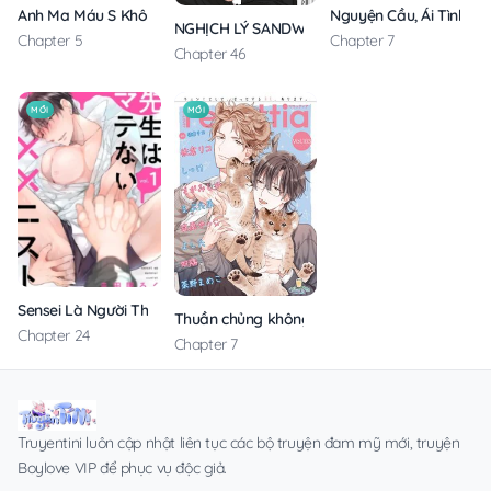
Anh Ma Máu S Không Cho Tôi Ngủ Yên
Nguyện Cầu, Ái Tình, T
NGHỊCH LÝ SANDWICH
Chapter 5
Chapter 7
Chapter 46
MỚI
MỚI
Sensei Là Người Thích Chơi Mông
Thuần chủng không rung động
Chapter 24
Chapter 7
Truyentini luôn cập nhật liên tục các bộ truyện đam mỹ mới, truyện
Boylove VIP để phục vụ độc giả.