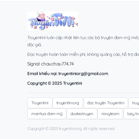
Truyentini luôn cập nhật liên tục các bộ truyện đam mỹ mới
độc giả.
Đọc truyện hoàn toàn miễn phí, không quảng cáo, hỗ trợ đa t
Signal: chauchau774.74
Email khiếu nại:
truyentiniorg@gmail.com
Copyright © 2025 Truyentini
Truyentini
truyentini.org
đọc truyện Truyentini
tru
manhua đam mỹ
dualeotruyen
navyteam
lazy t
Copyright © 2025 truyentini.org. All rights reserved.