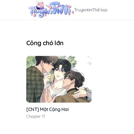
Truyentini
Thể loại
Công chó lớn
[CNT] Một Cộng Hai
Chapter 17