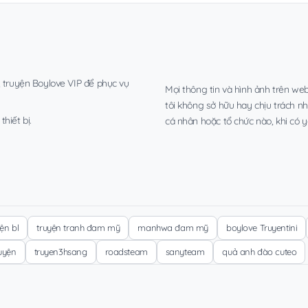
, truyện Boylove VIP để phục vụ
Mọi thông tin và hình ảnh trên web
tôi không sở hữu hay chịu trách n
hiết bị.
cá nhân hoặc tổ chức nào, khi có y
yện bl
truyện tranh đam mỹ
manhwa đam mỹ
boylove Truyentini
ruyện
truyen3hsang
roadsteam
sanyteam
quả anh đào cuteo