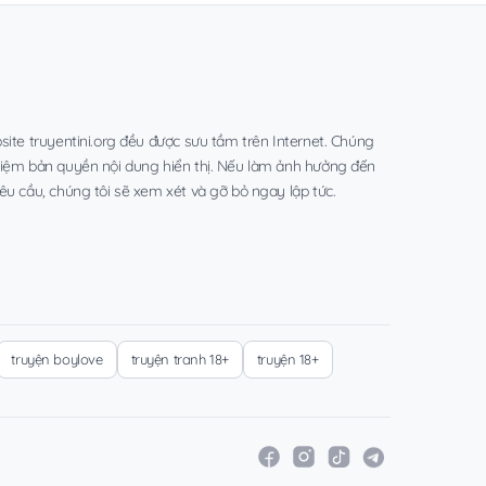
site truyentini.org đều được sưu tầm trên Internet. Chúng
hiệm bản quyền nội dung hiển thị. Nếu làm ảnh hưởng đến
êu cầu, chúng tôi sẽ xem xét và gỡ bỏ ngay lập tức.
truyện boylove
truyện tranh 18+
truyện 18+