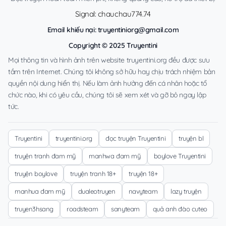
Signal: chauchau774.74
Email khiếu nại:
truyentiniorg@gmail.com
Copyright © 2025 Truyentini
Mọi thông tin và hình ảnh trên website truyentini.org đều được sưu
tầm trên Internet. Chúng tôi không sở hữu hay chịu trách nhiệm bản
quyền nội dung hiển thị. Nếu làm ảnh hưởng đến cá nhân hoặc tổ
chức nào, khi có yêu cầu, chúng tôi sẽ xem xét và gỡ bỏ ngay lập
tức.
Truyentini
truyentini.org
đọc truyện Truyentini
truyện bl
truyện tranh đam mỹ
manhwa đam mỹ
boylove Truyentini
truyện boylove
truyện tranh 18+
truyện 18+
manhua đam mỹ
dualeotruyen
navyteam
lazy truyện
truyen3hsang
roadsteam
sanyteam
quả anh đào cuteo