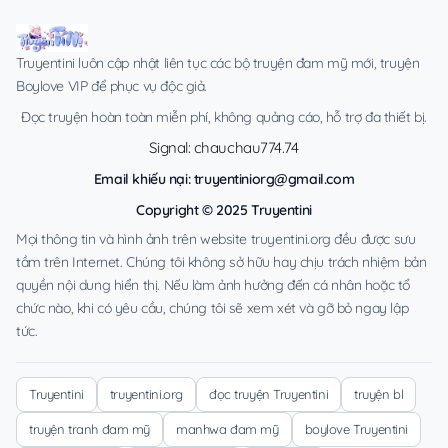
Truyentini luôn cập nhật liên tục các bộ truyện đam mỹ mới, truyện
Boylove VIP để phục vụ độc giả.
Đọc truyện hoàn toàn miễn phí, không quảng cáo, hỗ trợ đa thiết bị.
Signal: chauchau774.74
Email khiếu nại:
truyentiniorg@gmail.com
Copyright © 2025 Truyentini
Mọi thông tin và hình ảnh trên website truyentini.org đều được sưu
tầm trên Internet. Chúng tôi không sở hữu hay chịu trách nhiệm bản
quyền nội dung hiển thị. Nếu làm ảnh hưởng đến cá nhân hoặc tổ
chức nào, khi có yêu cầu, chúng tôi sẽ xem xét và gỡ bỏ ngay lập
tức.
Truyentini
truyentini.org
đọc truyện Truyentini
truyện bl
truyện tranh đam mỹ
manhwa đam mỹ
boylove Truyentini