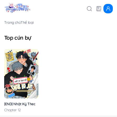
Trang chủ
Thể loại
Top cún bự
|END| Nhật Ký Theo Dõi Kwak Ha Jun
Chapter 12