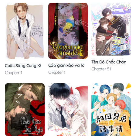
Tên Đó Chắc Chắn Là A
Cáo gian xảo và lời nói dối
Cuộc Sống Cùng Khổ Đến Vũ Trụ Dom Sub
Chapter 51
Chapter 1
Chapter 1