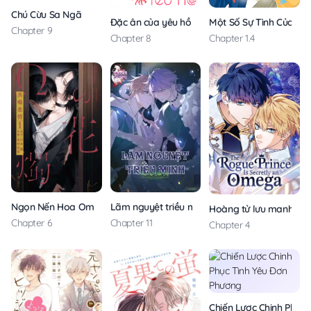
Chú Cừu Sa Ngã
Đặc ân của yêu hồ
Một Số Sự Tình Của A
Chapter 9
Chapter 8
Chapter 1.4
Ngọn Nến Hoa Omega: Cộng Hưởng Tình Yêu
Lãm nguyệt triều minh
Hoàng tử lưu manh thự
Chapter 6
Chapter 11
Chapter 4
Chiến Lược Chinh Phục