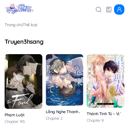
Trang chủ
Thể loại
Truyen3hsang
Lắng Nghe Thanh Âm Của Sóng Biển
Thánh Tinh Tú – Vị Thá
Phạm Luật
Chapter 2
Chapter 8
Chapter 145