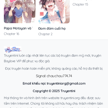
Chapter 15
Papa Motoyan và Thầy Hitsuji
Đom đóm cuối hạ
Chapter 16
Chapter 2
Truyentini luôn cập nhật liên tục các bộ truyện đam mỹ mới, truyện
Boylove VIP để phục vụ độc giả.
Đọc truyện hoàn toàn miễn phí, không quảng cáo, hỗ trợ đa thiết bị.
Signal: chauchau774.74
Email khiếu nại:
truyentiniorg@gmail.com
Copyright © 2025 Truyentini
Mọi thông tin và hình ảnh trên website truyentini.org đều được sưu
tầm trên Internet. Chúng tôi không sở hữu hay chịu trách nhiệm bản