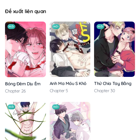
Đề xuất liên quan
MỚI
MỚI
MỚI
Anh Ma Máu S Không Cho Tôi Ngủ Yên
Thử Chia Tay Bằng Các
Bóng Đêm Dịu Êm
Chapter 5
Chapter 30
Chapter 26
MỚI
MỚI