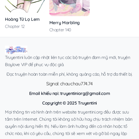
Hoàng Tử Lọ Lem
Merry Marbling
Chapter 12
Chapter 140
Truyentini luôn cập nhật liên tục các bộ truyện đam mỹ mới, truyện
Boylove VIP để phục vụ độc giả.
Đọc truyện hoàn toàn miễn phí, không quảng cáo, hỗ trợ đa thiết bị.
Signal: chauchau774.74
Email khiếu nại:
truyentiniorg@gmail.com
Copyright © 2025 Truyentini
Mọi thông tin và hình ảnh trên website truyentini.org đều được sưu
tầm trên Internet. Chúng tôi không sở hữu hay chịu trách nhiệm bản
quyền nội dung hiển thị. Nếu làm ảnh hưởng đến cá nhân hoặc tổ
chức nào, khi có yêu cầu, chúng tôi sẽ xem xét và gỡ bỏ ngay lập