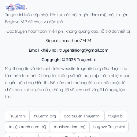
Truyentini luôn cập nhật liên tục các bộ truyện đam mỹ mới, truyện
Boylove VIP để phục vụ độc giả.
Đọc truyện hoàn toàn miễn phí, không quảng cáo, hỗ trợ đa thiết bị.
Signal: chauchau774.74
Email khiếu nại:
truyentiniorg@gmail.com
Copyright © 2025 Truyentini
Mọi thông tin và hình ảnh trên website truyentini.org đều được sưu
tầm trên Internet. Chúng tôi không sở hữu hay chịu trách nhiệm bản
quyền nội dung hiển thị. Nếu làm ảnh hưởng đến cá nhân hoặc tổ
chức nào, khi có yêu cầu, chúng tôi sẽ xem xét và gỡ bỏ ngay lập
tức.
Truyentini
truyentini.org
đọc truyện Truyentini
truyện bl
truyện tranh đam mỹ
manhwa đam mỹ
boylove Truyentini