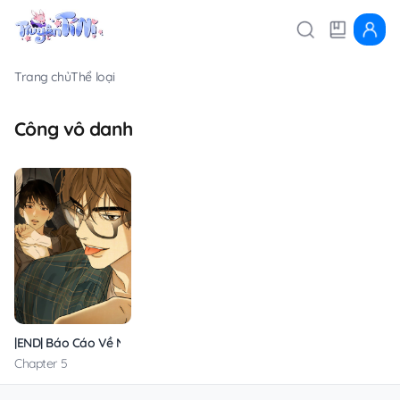
Trang chủ
Thể loại
Công vô danh
|END| Báo Cáo Về Nô Lệ O Bị Khuất Phục
Chapter 5