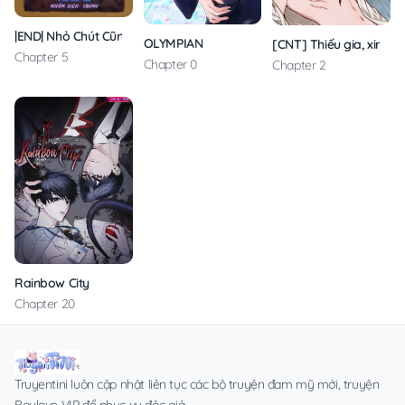
|END| Nhỏ Chút Cũng Không Sao Đâu!
OLYMPIAN
[CNT] Thiếu gia, xin hã
Chapter 5
Chapter 0
Chapter 2
Rainbow City
Chapter 20
Truyentini luôn cập nhật liên tục các bộ truyện đam mỹ mới, truyện