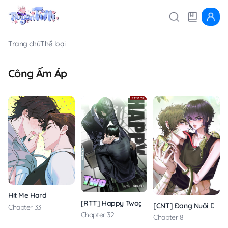
Trang chủ
Thể loại
Công Ấm Áp
Hit Me Hard
[RTT] Happy Twogether
[CNT] Đang Nuôi Dưỡn
Chapter 33
Chapter 32
Chapter 8