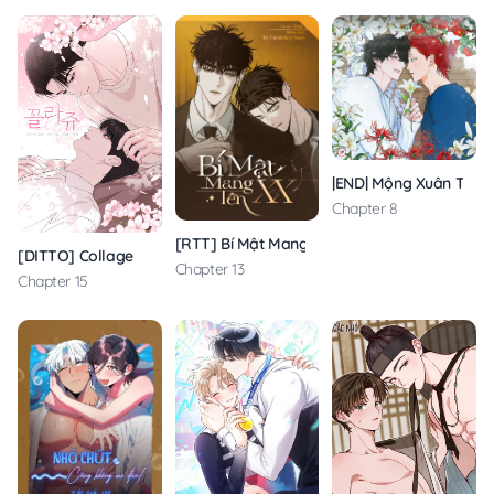
|END| Mộng Xuân Thì
Chapter 8
[RTT] Bí Mật Mang Tên XX
[DITTO] Collage
Chapter 13
Chapter 15