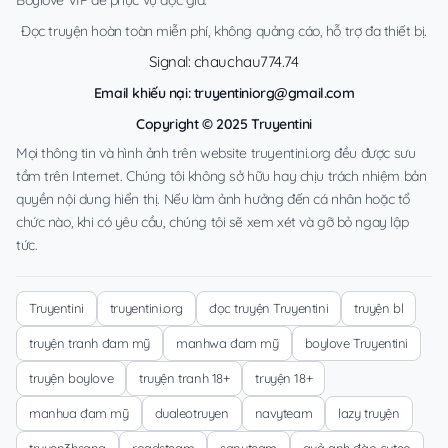
Boylove VIP để phục vụ độc giả.
Đọc truyện hoàn toàn miễn phí, không quảng cáo, hỗ trợ đa thiết bị.
Signal: chauchau774.74
Email khiếu nại:
truyentiniorg@gmail.com
Copyright © 2025 Truyentini
Mọi thông tin và hình ảnh trên website truyentini.org đều được sưu
tầm trên Internet. Chúng tôi không sở hữu hay chịu trách nhiệm bản
quyền nội dung hiển thị. Nếu làm ảnh hưởng đến cá nhân hoặc tổ
chức nào, khi có yêu cầu, chúng tôi sẽ xem xét và gỡ bỏ ngay lập
tức.
Truyentini
truyentini.org
đọc truyện Truyentini
truyện bl
truyện tranh đam mỹ
manhwa đam mỹ
boylove Truyentini
truyện boylove
truyện tranh 18+
truyện 18+
manhua đam mỹ
dualeotruyen
navyteam
lazy truyện