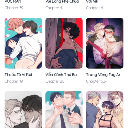
VỰC RẮN
Vui Lòng Phê Chuẩn Giúp Tôi
Với Vik
Chapter 39
Chapter 4
Chapter 4
Thuốc Từ Vi Rút
Viễn Cảnh Thứ Ba
Trong Vòng Tay Anh
Chapter 19
Chapter 28
Chapter 5.5