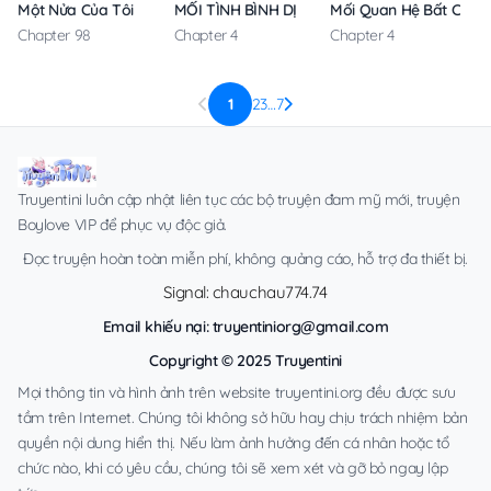
Một Nửa Của Tôi
MỐI TÌNH BÌNH DỊ
Mối Quan Hệ Bất Chính
Chapter 98
Chapter 4
Chapter 4
1
2
3
…
7
Truyentini luôn cập nhật liên tục các bộ truyện đam mỹ mới, truyện
Boylove VIP để phục vụ độc giả.
Đọc truyện hoàn toàn miễn phí, không quảng cáo, hỗ trợ đa thiết bị.
Signal: chauchau774.74
Email khiếu nại:
truyentiniorg@gmail.com
Copyright © 2025 Truyentini
Mọi thông tin và hình ảnh trên website truyentini.org đều được sưu
tầm trên Internet. Chúng tôi không sở hữu hay chịu trách nhiệm bản
quyền nội dung hiển thị. Nếu làm ảnh hưởng đến cá nhân hoặc tổ
chức nào, khi có yêu cầu, chúng tôi sẽ xem xét và gỡ bỏ ngay lập