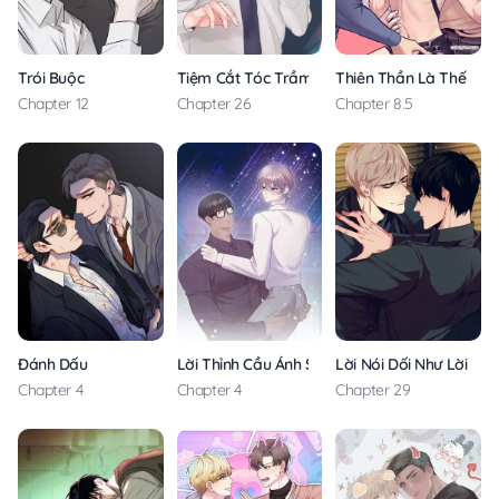
Trói Buộc
Tiệm Cắt Tóc Trầm Lặng
Thiên Thần Là Thế Này
Chapter 12
Chapter 26
Chapter 8.5
Đánh Dấu
Lời Thỉnh Cầu Ánh Sao Trời
Lời Nói Dối Như Lời Nói
Chapter 4
Chapter 4
Chapter 29