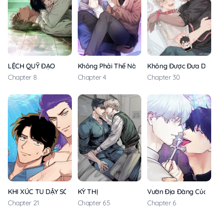
LỆCH QUỸ ĐẠO
Không Phải Thế Này
Không Được Đưa Dây X
Chapter 8
Chapter 4
Chapter 30
KHI XÚC TU DẬY SÓNG
KỲ THỊ
Vườn Địa Đàng Của Kỵ 
Chapter 21
Chapter 65
Chapter 6