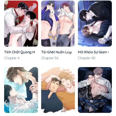
Tính Chất Quang Học
Tôi Ghét Huấn Luyện Viên
Mở Khóa Sự Giam Cầm
Chapter 4
Chapter 56
Chapter 40