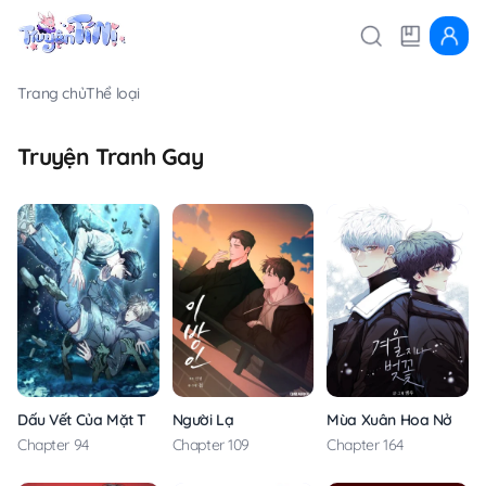
Trang chủ
Thể loại
Truyện Tranh Gay
Dấu Vết Của Mặt Trời
Người Lạ
Mùa Xuân Hoa Nở
Chapter 94
Chapter 109
Chapter 164