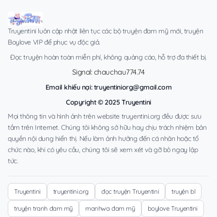
Truyentini luôn cập nhật liên tục các bộ truyện đam mỹ mới, truyện
Boylove VIP để phục vụ độc giả.
Đọc truyện hoàn toàn miễn phí, không quảng cáo, hỗ trợ đa thiết bị.
Signal: chauchau774.74
Email khiếu nại:
truyentiniorg@gmail.com
Copyright © 2025 Truyentini
Mọi thông tin và hình ảnh trên website truyentini.org đều được sưu
tầm trên Internet. Chúng tôi không sở hữu hay chịu trách nhiệm bản
quyền nội dung hiển thị. Nếu làm ảnh hưởng đến cá nhân hoặc tổ
chức nào, khi có yêu cầu, chúng tôi sẽ xem xét và gỡ bỏ ngay lập
tức.
Truyentini
truyentini.org
đọc truyện Truyentini
truyện bl
truyện tranh đam mỹ
manhwa đam mỹ
boylove Truyentini