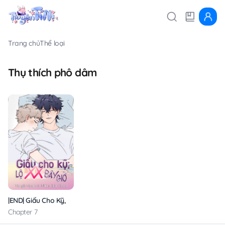
Trang chủ
Thể loại
Thụ thích phô dâm
|END| Giấu Cho Kỹ, Lộ Chim Bé Bây Giờ!!
Chapter 7