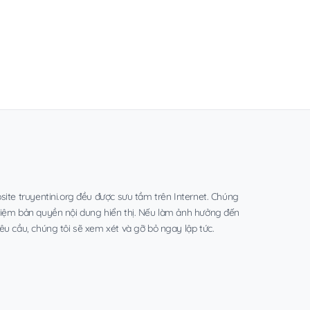
site truyentini.org đều được sưu tầm trên Internet. Chúng
hiệm bản quyền nội dung hiển thị. Nếu làm ảnh hưởng đến
êu cầu, chúng tôi sẽ xem xét và gỡ bỏ ngay lập tức.