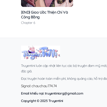
|END| Giao Ước Thiện Chí Và
Công Bằng
Chapter 6
Truyentini luôn cập nhật liên tục các bộ truyện đam mỹ mới
độc giả.
Đọc truyện hoàn toàn miễn phí, không quảng cáo, hỗ trợ đa t
Signal: chauchau774.74
Email khiếu nại:
truyentiniorg@gmail.com
Copyright © 2025 Truyentini