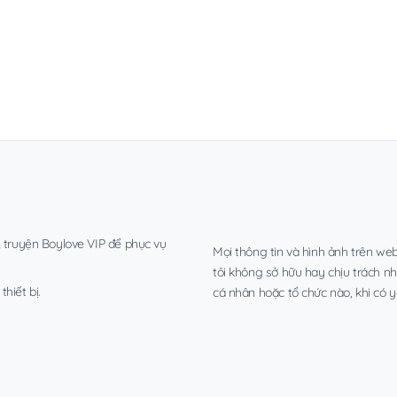
, truyện Boylove VIP để phục vụ
Mọi thông tin và hình ảnh trên web
tôi không sở hữu hay chịu trách n
hiết bị.
cá nhân hoặc tổ chức nào, khi có y