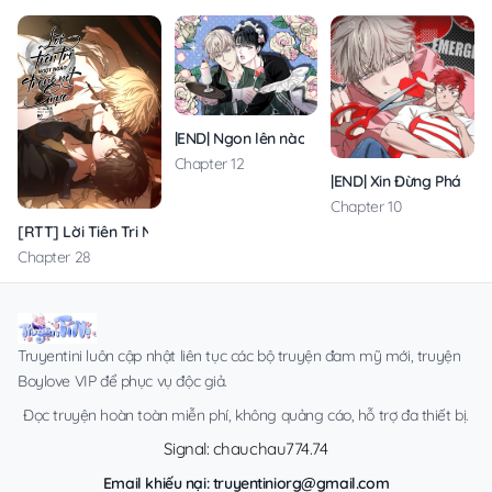
|END| Ngon lên nào! Nhăm nhăm~
Chapter 12
|END| Xin Đừng Phá Vỡ 
Chapter 10
[RTT] Lời Tiên Tri Ngọt Ngào Trong Nét Mực
Chapter 28
Truyentini luôn cập nhật liên tục các bộ truyện đam mỹ mới, truyện
Boylove VIP để phục vụ độc giả.
Đọc truyện hoàn toàn miễn phí, không quảng cáo, hỗ trợ đa thiết bị.
Signal: chauchau774.74
Email khiếu nại:
truyentiniorg@gmail.com