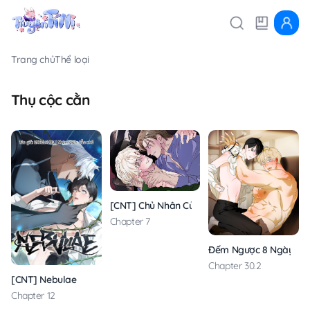
Trang chủ
Thể loại
Thụ cộc cằn
[CNT] Chủ Nhân Của C
Chapter 7
Đếm Ngược 8 Ngày
Chapter 30.2
[CNT] Nebulae
Chapter 12