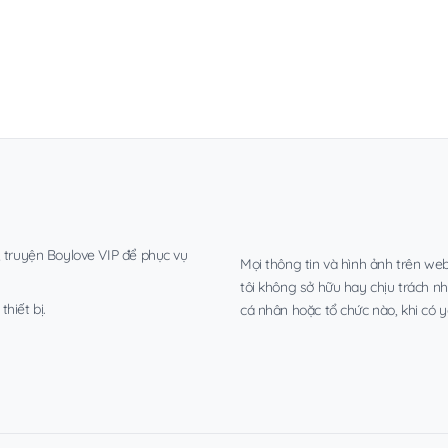
, truyện Boylove VIP để phục vụ
Mọi thông tin và hình ảnh trên web
tôi không sở hữu hay chịu trách n
hiết bị.
cá nhân hoặc tổ chức nào, khi có y