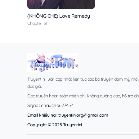
(KHÔNG CHE) Love Remedy
Chapter 61
Truyentini luôn cập nhật liên tục các bộ truyện đam mỹ mới
độc giả.
Đọc truyện hoàn toàn miễn phí, không quảng cáo, hỗ trợ đa t
Signal: chauchau774.74
Email khiếu nại:
truyentiniorg@gmail.com
Copyright © 2025 Truyentini