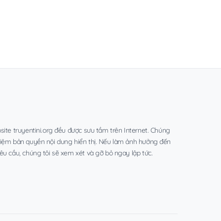
site truyentini.org đều được sưu tầm trên Internet. Chúng
hiệm bản quyền nội dung hiển thị. Nếu làm ảnh hưởng đến
êu cầu, chúng tôi sẽ xem xét và gỡ bỏ ngay lập tức.