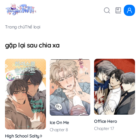
Trang chủ
Thể loại
gặp lại sau chia xa
Office Hero
Ice On Me
Chapter 17
Chapter 8
High School Salty Heart