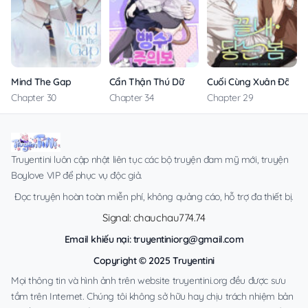
Mind The Gap
Cẩn Thận Thú Dữ
Cuối Cùng Xuân Đã Đế
Chapter 30
Chapter 34
Chapter 29
Truyentini luôn cập nhật liên tục các bộ truyện đam mỹ mới, truyện
Boylove VIP để phục vụ độc giả.
Đọc truyện hoàn toàn miễn phí, không quảng cáo, hỗ trợ đa thiết bị.
Signal: chauchau774.74
Email khiếu nại:
truyentiniorg@gmail.com
Copyright © 2025 Truyentini
Mọi thông tin và hình ảnh trên website truyentini.org đều được sưu
tầm trên Internet. Chúng tôi không sở hữu hay chịu trách nhiệm bản