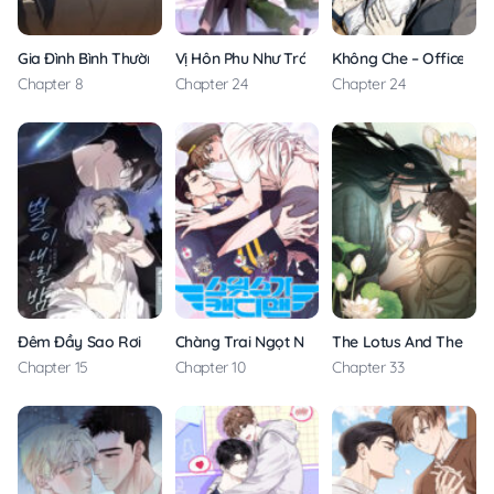
Gia Đình Bình Thường
Vị Hôn Phu Như Trái Cà Chua
Không Che – Office He
Chapter 8
Chapter 24
Chapter 24
Đêm Đầy Sao Rơi
Chàng Trai Ngọt Như Kẹo
The Lotus And The Los
Chapter 15
Chapter 10
Chapter 33