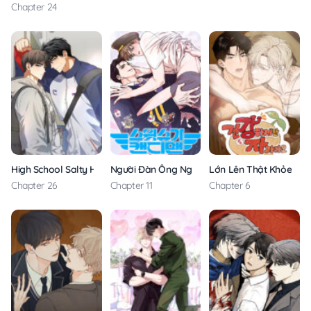
Chapter 24
High School Salty Heart – Không Che
Người Đàn Ông Ngọt Như Kẹo
Lớn Lên Thật Khỏe Mạ
Chapter 26
Chapter 11
Chapter 6