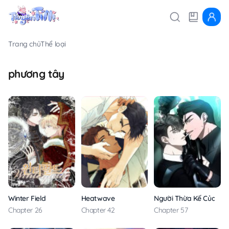
Trang chủ
Thể loại
phương tây
Winter Field
Heatwave
Người Thừa Kế Của Ed
Chapter 26
Chapter 42
Chapter 57