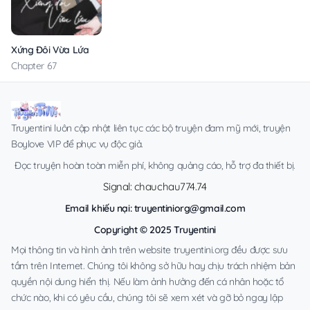
Xứng Đôi Vừa Lứa
Chapter 67
Truyentini luôn cập nhật liên tục các bộ truyện đam mỹ mới, truyện
Boylove VIP để phục vụ độc giả.
Đọc truyện hoàn toàn miễn phí, không quảng cáo, hỗ trợ đa thiết bị.
Signal: chauchau774.74
Email khiếu nại:
truyentiniorg@gmail.com
Copyright © 2025 Truyentini
Mọi thông tin và hình ảnh trên website truyentini.org đều được sưu
tầm trên Internet. Chúng tôi không sở hữu hay chịu trách nhiệm bản
quyền nội dung hiển thị. Nếu làm ảnh hưởng đến cá nhân hoặc tổ
chức nào, khi có yêu cầu, chúng tôi sẽ xem xét và gỡ bỏ ngay lập