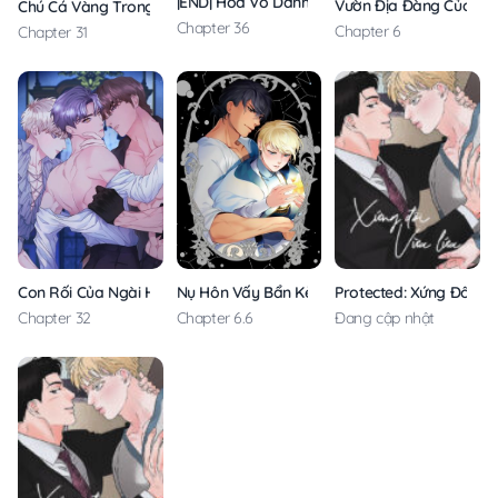
|END| Hoa Vô Danh
Vườn Địa Đàng Của Kỵ 
Chú Cá Vàng Trong Dinh Thự Orca
Chapter 36
Chapter 6
Chapter 31
Con Rối Của Ngài Hầu Tước
Nụ Hôn Vấy Bẩn Kẻ Ngây Thơ
Protected: Xứng Đôi Vừ
Chapter 32
Chapter 6.6
Đang cập nhật