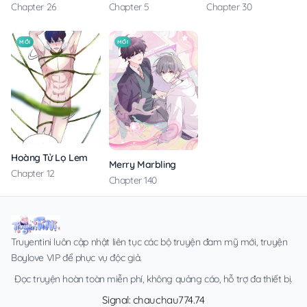
Chapter 5
Chapter 30
Chapter 26
MỚI
MỚI
Hoàng Tử Lọ Lem
Merry Marbling
Chapter 12
Chapter 140
Truyentini luôn cập nhật liên tục các bộ truyện đam mỹ mới, truyện
Boylove VIP để phục vụ độc giả.
Đọc truyện hoàn toàn miễn phí, không quảng cáo, hỗ trợ đa thiết bị.
Signal: chauchau774.74