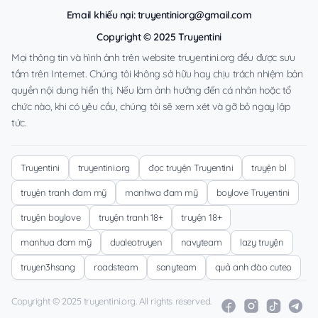
Email khiếu nại:
truyentiniorg@gmail.com
Copyright © 2025 Truyentini
Mọi thông tin và hình ảnh trên website truyentini.org đều được sưu
tầm trên Internet. Chúng tôi không sở hữu hay chịu trách nhiệm bản
quyền nội dung hiển thị. Nếu làm ảnh hưởng đến cá nhân hoặc tổ
chức nào, khi có yêu cầu, chúng tôi sẽ xem xét và gỡ bỏ ngay lập
tức.
Truyentini
truyentini.org
đọc truyện Truyentini
truyện bl
truyện tranh đam mỹ
manhwa đam mỹ
boylove Truyentini
truyện boylove
truyện tranh 18+
truyện 18+
manhua đam mỹ
dualeotruyen
navyteam
lazy truyện
truyen3hsang
roadsteam
sanyteam
quả anh đào cuteo
Copyright © 2025 truyentini.org. All rights reserved.