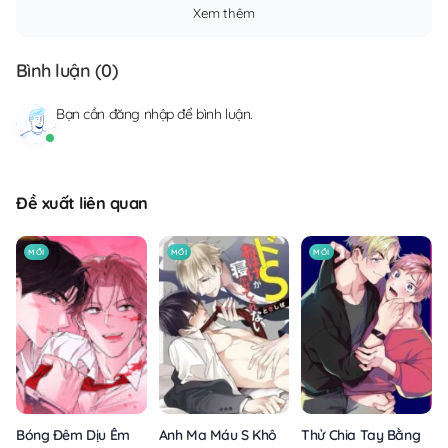
Xem thêm
Bình luận (
0
)
Bạn cần
đăng nhập
để bình luận.
Đề xuất liên quan
MỚI
MỚI
MỚI
Anh Ma Máu S Không Cho Tôi Ngủ Yên
Thử Chia Tay Bằng Các
Bóng Đêm Dịu Êm