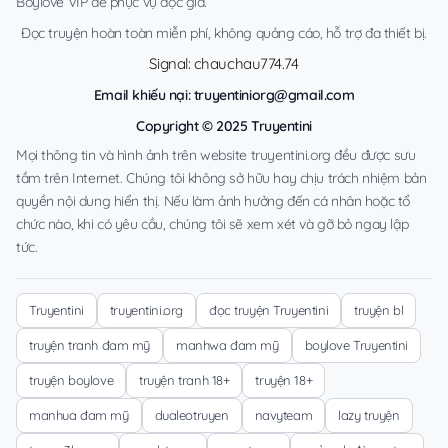
Boylove VIP để phục vụ độc giả.
Đọc truyện hoàn toàn miễn phí, không quảng cáo, hỗ trợ đa thiết bị.
Signal: chauchau774.74
Email khiếu nại:
truyentiniorg@gmail.com
Copyright © 2025 Truyentini
Mọi thông tin và hình ảnh trên website truyentini.org đều được sưu
tầm trên Internet. Chúng tôi không sở hữu hay chịu trách nhiệm bản
quyền nội dung hiển thị. Nếu làm ảnh hưởng đến cá nhân hoặc tổ
chức nào, khi có yêu cầu, chúng tôi sẽ xem xét và gỡ bỏ ngay lập
tức.
Truyentini
truyentini.org
đọc truyện Truyentini
truyện bl
truyện tranh đam mỹ
manhwa đam mỹ
boylove Truyentini
truyện boylove
truyện tranh 18+
truyện 18+
manhua đam mỹ
dualeotruyen
navyteam
lazy truyện